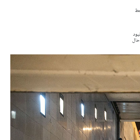
خط
اعة 20:00، سيتم رفع قيود
حال