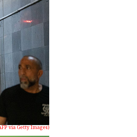
(Photo by Ori Aviram / Middle East Images / AFP via Getty Images)