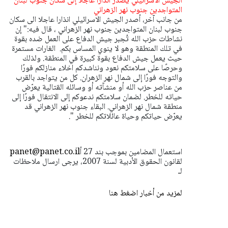
الجيش الاسرائيلي يصدر انذارا عاجلا إلى سكان جنوب لبنان
المتواجدين جنوب نهر الزهراني
من جانب آخر، أصدر الجيش الاسرائيلي انذارا عاجلا الى سكان
جنوب لبنان المتواجدين جنوب نهر الزهراني ، قال فيه:" إن
نشاطات حزب الله تُجبر جيش الدفاع على العمل ضده بقوة
في تلك المنطقة وهو لا ينوي المساس بكم.
الغارات مستمرة
حيث يعمل جيش الدفاع بقوة كبيرة في المنطقة. ولذلك
وحرصًا على سلامتكم نعود ونناشدكم اخلاء منازلكم فورًا
والتوجه فورًا إلى شمال نهر الزهران.
كل من يتواجد بالقرب
من عناصر حزب الله أو منشآته أو وسائله القتالية يعرّض
حياته للخطر.
لضمان سلامتكم ندعوكم إلى الانتقال فورًا إلى
منطقة شمال نهر الزهراني. البقاء جنوب نهر الزهراني قد
يعرّض حياتكم وحياة عائلاتكم للخطر ".
استعمال المضامين بموجب بند 27 أ
panet@panet.co.il
لقانون الحقوق الأدبية لسنة 2007، يرجى ارسال ملاحظات
لـ
لمزيد من أخبار اضغط هنا