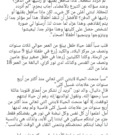
"لم أتردد للحظة.. ماذا سأفعل بقلبها أو رئتيها في الدفن؟"
وعند سؤاله عن التبرع بالأعضاء، أجاب بحزم: "لم أتردد
للحظة. ابنتي أغلى من كل شيء، لكن ماذا سأفعل بقلبها أو
رئتيها في الدفن؟ الأفضل أن تنقذ أطفالًا. هذا أمر مؤثر جدا أن
يتم إنقاذهم، وهذا عزاء لما حدث لنا. أرسلوا لي صورة
لشخص حصل على كليتها وهذا مؤثر جدا. ليعيشوا
ويتزوجوا وينجبوا أطفالا أصحاء".
قلب سبأ أنقذ حياة طفل يبلغ من العمر حوالي ثلاث سنوات
ونصف من مركز البلاد، والكبد زُرع في طفلة تبلغ 9 سنوات
من الرملة، وكلتا الكليتين زُرعتا في طفل صغير يبلغ عامين
ونصف من القدس وكذلك لدى نور كراي، البالغة من العمر 18
عاما من اللد.
"سبأ منحت الحياة لابنتي التي تعاني منذ أكثر من أربع
سنوات من علاجات غسيل كلى"
قال دانيال، والد نور: "نريد أن نشكر من أعماق قلوبنا عائلة
سبأ رحمها الله، ونقول لوالديها إنه رغم أن حياة ابنتهم
توقفت، إلا أنها منحت الحياة لابنتي التي تعاني منذ أكثر من
أربع سنوات من علاجات غسيل كلى قاسية ولم يعد لديها
أمل. اعلموا أن كل نفس وكل نبضة في نور هي بفضلكم فقط.
جزء من ابنتكم سيكون في ابنتنا إلى الأبد، ولذلك هي بالنسبة
لنا أيضا ابنتكم. نحتضنكم ونتمنى اللقاء في الوقت المناسب".