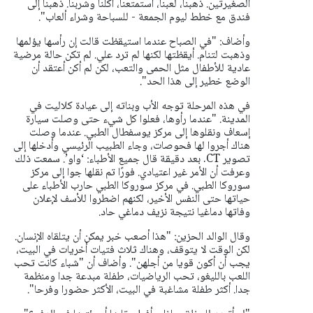
الصغيرتين. ذهبنا، لعبنا، استمتعنا، أكلنا وشربنا. ذهبنا إلى
فندق مع خطط ليوم الجمعة - للسباحة وشراء ألعاب".
وأضاف: "في الصباح عندما استيقظت قالت إن رأسها يؤلمها
وذهبت لتنام. أيقظتها لكنها لم ترد علي. لم تكن حالة مرضية
عادية للأطفال مثل الحمى والتعب، لكن لم أكن أعتقد أن
الوضع خطير إلى هذا الحد".
في هذه المرحلة توجه الأب وبناته إلى عيادة كلاليت في
المدينة. "عندما رأوها، فعلوا كل شيء حتى وصلت سيارة
إسعاف ونقلوها إلى مركز يوسفطال الطبي. عندما وصلت
هناك أجروا لها فحوصات، وجاء الطبيب الرئيسي وأدخلها إلى
تصوير CT. بعد دقيقة قال جميع الأطباء: ‘واو’. سمعت ذلك
وعرفت أن الأمر غير اعتيادي. فورًا تم نقلها جوا إلى مركز
سوروكا الطبي. في مركز سوروكا الطبي حارب الأطباء على
حياتها حتى النفس الأخير، لكنهم اضطروا للأسف لإعلان
وفاتها دماغيا نتيجة نزيف دماغي حاد.
وقال الوالد الحزين: "هذا أصعب خبر يمكن أن يتلقاه الإنسان.
لكن الوقت لا يتوقف، وهناك ثلاث فتيات أخريات في البيت،
يجب أن أكون قويا من أجلهن". وأضاف أن "شباء كانت تحب
اللعب بالليغو، تحب الرياضيات، طفلة مبدعة جدا ومنظمة
جدا. أكثر طفلة مشاغبة في البيت، الأكثر حضورا وفرحا".