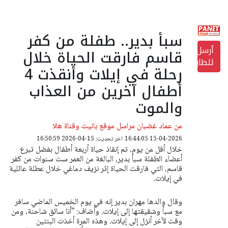
سبأ بدير.. طفلة من كفر
أرسل
قاسم فارقت الحياة خلال
للطابعة
رحلة في إيلات وأنقذت 4
أطفال آخرين من العذاب
والموت
من عماد غضبان مراسل موقع بانيت وقناة هلا
15-04-2026 16:44:05
اخر تحديث: 15-04-2026 16:50:59
خلال أقل من يوم، تم إنقاذ حياة أربعة أطفال بفضل تبرع
أعضاء الطفلة سبأ بدير، البالغة من العمر ست سنوات من كفر
قاسم، التي فارقت الحياة إثر نزيف دماغي خلال عطلة عائلية
في إيلات.
وقال والدها مهران بدير إنه في يوم الخميس الماضي سافر
مع سبأ وشقيقتها إلى إيلات. وأضاف: "أنا سائق شاحنة، ومن
وقت لآخر أنزل إلى إيلات. وهذه المرة أخذت البنتين