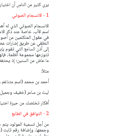
يرى كثير من الناس أن اختيار
1 - الانسجام الصوتي
الانسجام الصوتي الذي له أه
اسم الأب، خاصة عند ذكر الاسم
في عقول المتكلمين من أصوات
النطقي عن طريق إشارات عصب
إلى أذن السامع التي تقوم بإ
تتوزعها مجموعة أنظمة، فإنها
ما عاش من السنين؛ إذ يحتف
مثلاً:
أحمد بن محمد (اسم متناغم 
ليث بن سامر (خفيف وجميل)
أفكار تخلصك من حيرة اختيا
2 - التوافق في الطابع
من أجل تسمية المولود يتم 