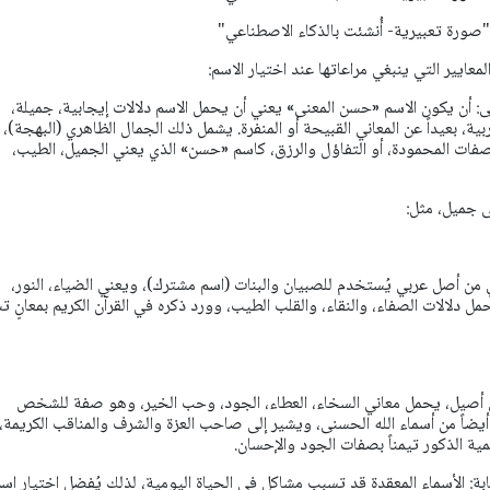
"صورة تعبيرية- أُنشئت بالذكاء الاصطناعي"
ايير التي ينبغي مراعاتها عند اختيار الاسم:
نى: أن يكون الاسم «حسن المعنى» يعني أن يحمل الاسم دلالات إيجابية، جميلة،
بية، بعيداً عن المعاني القبيحة أو المنفرة. يشمل ذلك الجمال الظاهري (البهجة)،
لصفات المحمودة، أو التفاؤل والرزق، كاسم «حسن» الذي يعني الجميل، الطيب،
 جميل، مثل:
ن أصل عربي يُستخدم للصبيان والبنات (اسم مشترك)، ويعني الضياء، النور،
ل دلالات الصفاء، والنقاء، والقلب الطيب، وورد ذكره في القرآن الكريم بمعانٍ ت
 أصيل، يحمل معاني السخاء، العطاء، الجود، وحب الخير، وهو صفة للشخص
أيضاً من أسماء الله الحسنى، ويشير إلى صاحب العزة والشرف والمناقب الكريمة،
ة الذكور تيمناً بصفات الجود والإحسان.
ابة: الأسماء المعقدة قد تسبب مشاكل في الحياة اليومية، لذلك يُفضل اختيار اس