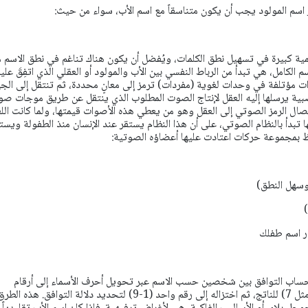
 اسم المولود يجب أن يكون متناسقاً مع اسم الأب، سواء من حيث:
مية كبيرة في تسهيل نطق الكلمات، ويُفضل أن يكون هناك تناغم في نطق الاسم 
 الكامل، هي تبدأ من الرباط النفسي بين الأب والمولود أو العقلي الذي اتفِقَ علي
 مؤتلفة في وحدات لغوية (مفردات) ترمز إلى معانٍ محددة، ثم تنتقل إلى الجه
ية يرسلها إليه العقل لإنتاج الصوت المطلوب الذي ينتقل عن طريق موجات صو
يصال الرمز الصوتي إلى العقل وهو من يعطي هذه الأصوات قيمتها، ولما كانت الل
 تبدأ بالنظام الصوتي، على أن هذا النظام يستقر عند الإنسان منذ الطفولة ويست
ظ بمجموعة حركات اعتادت عليها أعضاؤه الصوتية:
وسهل النطق)
ر اسم طفلك
حساب التوافق بين شخصين حسب الاسم عبر تحويل أحرف الأسماء إلى أرقام
وجمعها، وإضافة رقم ثابت (مثل 7) للناتج، ثم اختزاله إلى رقم واحد (1-9) لتحديد دلالة التوافق. هذه ال