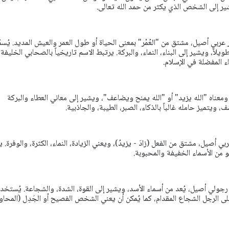
شير إلى الشخص الذي يكثر من حمد الله تعالى.
ربي أصيل، مشتق من "العُمْر" بمعنى الحياة أو طول العمر والعيش المديد. يُسم
ويلاً، ويشير إلى البناء، النماء، والبركة. يرتبط الاسم تاريخياً بالصحابي الخليفة
ء المفضلة في الإسلام.
معناه "الله يزيد" أو "الله يمنح ويضاعف"، ويشير إلى معاني العطاء والبركة
 ويتميز حامله غالباً بالذكاء، الصبر، الطيبة، والجاذبية.
 أصيل، مشتق من الفعل (زادَ - يزيدُ)، ويعني الزيادة، النماء، الكثرة، والوفرة. 
و من الأسماء الخفيفة والمحبوبة.
جولي أصيل، يُعد من أسماء الأسد، ويشير إلى القوة، الشدة، والشجاعة. يُستخد
لى الرجل الشجاع المقدام، كما يُمكن أن يعني الشخص الفصيح أو الجَدِل (المحاور