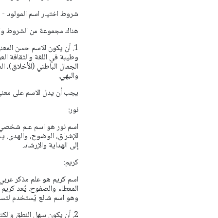
شروط اختيار اسم المولود - 
هناك مجموعة من الشروط والمع
1. أن يكون الاسم حسن المع
وطيبة في اللغة والثقافة العر
الجمال الباطني (الأخلاق)، ا
والبهي.
يجب أن يدل الاسم على معنى
نور:
اسم نور هو اسم علم شخصي م
الإشراق، الوضوح، والهدى. يحم
إلى الهداية والإرشاد.
كريم:
اسم كريم هو علم مذكر عربي
المعطاء والصفوح. يُعد كريم 
وهو اسم شائع يُستخدم لتسمي
2. أن يكون سهل النطق والكت