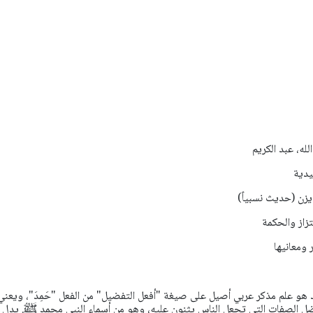
لله، عبد الكريم
 يزن (حديث نسبياً)
تزاز والحكمة
 ومعانيها
د هو علم مذكر عربي أصيل على صيغة "أفعل التفضيل" من الفعل "حَمِدَ"، ويعني
بأفضل الصفات التي تجعل الناس يثنون عليه، وهو من أسماء النبي محمد ﷺ. يدل