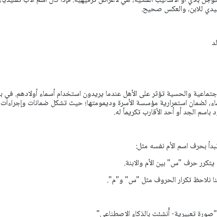
 بلاي أو الأساليب الفلكية، هي لأغراض ترفيهية. فإذا كان اسم الأب تقليدياً،
يدي للابن، والعكس صحيح.
لد
لاجتماعية والحسية تؤثر على الأهل عندما يريدون استخدام أسماء أولادهم. في 
ماء، لضمان استمرارية مؤسسة الأسرة وديمومتها؛ حيث تشكل ضمانات وإجراءات 
د باسم الجد أو أحد الأقارب تكريماً له.
بدأ بحرف اسم الأم نفسه مثل:
يتكرر حرف "س" بين الأم والابنة.
نا نلاحظ تكرار الحروف مثل "س" و"م".
"صورة تعبيرية- أُنشئت بالذكاء الاصطناعي"