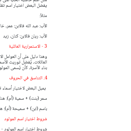
مثل اسم حاسبة الحب على جوجل
يفضل البعض اختيار اسم تقل
مثلاً:
الأب: عبد الله فالابن: عمر، خا
الأب: ريان فالابن: كنان، زيد
3 - الاستمرارية العائلية
وهذا دليل على أن العوامل ا
العائلات، يُفضل توريث الأس
بناء الأسرة، كأن يُسمى المولو
4. التناسق في الحروف
يميل البعض لاختيار أسماء ت
سمر (بنت) + سمية (أم): هنا 
باسم (ابن) + سميحة (أم): ه
شروط اختيار اسم المولود
شروط اختيار اسم المولود - 