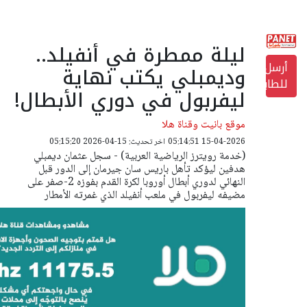
ليلة ممطرة في أنفيلد..
أرسل
وديمبلي يكتب نهاية
للطابعة
ليفربول في دوري الأبطال!
موقع بانيت وقناة هلا
15-04-2026 05:14:51
اخر تحديث: 15-04-2026 05:15:20
(خدمة رويترز الرياضية العربية) - سجل عثمان ديمبلي
هدفين ليؤكد تأهل باريس سان جيرمان إلى الدور قبل
النهائي لدوري أبطال أوروبا لكرة القدم بفوزه 2-صفر على
مضيفه ليفربول في ملعب أنفيلد الذي غمرته الأمطار