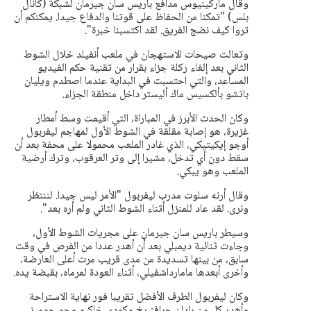
وقال ماركينيوس مدافع باريس سان جيرمان لشبكة (كانال
بلس) "تمكنا من الحفاظ على قوتنا والدفاع جيدا. يمكنكم أن
تروا كيف نضج الفريق. لقد اكتسبنا خبرة".
وتعالت صيحات الاستهجان في ملعب أنفيلد خلال الشوط
الثاني بعد إلغاء ركلة جزاء بقرار من تقنية حكم الفيديو
المساعد، والتي احتسبت في البداية عندما اصطدم ويليان
باتشو بألكسيس ماك أليستر داخل منطقة الجزاء.
وكان الحدث الأبرز في المباراة، التي أقيمت وسط أمطار
غزيرة، هو إصابة مقلقة في الشوط الأول لمهاجم ليفربول
أوجو إيكيتيكي، الذي غادر الملعب محمولا على محفة بعد أن
سقط دون أي تدخل، مشيرا إلى وتر العرقوب، وترك أرضية
الملعب وهو يبكي.
وقال أرنه سلوت مدرب ليفربول "الأمر ليس جيدا. لننتظر
ونرى. لقد عاد للمنزل أثناء الشوط الثاني ولم أره بعد".
وسيطر باريس سان جيرمان على مجريات الشوط الأول،
وجاءت ثنائية ديمبلي بعد أن أهدر عددا من الفرص في وقت
سابق، من بينها تسديدة من مدى قريب مرت أعلى العارضة،
وأخرى أبعدها مامارداشفيلي، أثناء العودة لمرماه، بقبضة يده.
وكان ليفربول الطرف الأفضل تقريبا فور نهاية الاستراحة
وأهدر كل من رايان جرافنبرخ وكودي خاكبو وجو جوميز