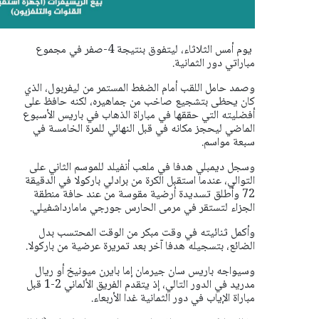
يوم أمس الثلاثاء، ليتفوق بنتيجة 4-صفر في مجموع
مباراتي دور الثمانية.
وصمد حامل اللقب أمام الضغط المستمر من ليفربول، الذي
كان يحظى بتشجيع صاخب من جماهيره، لكنه حافظ على
أفضليته التي حققها في مباراة الذهاب في باريس الأسبوع
الماضي ليحجز مكانه في قبل النهائي للمرة الخامسة في
سبعة مواسم.
وسجل ديمبلي هدفا في ملعب أنفيلد للموسم الثاني على
التوالي، عندما استقبل الكرة من برادلي باركولا في الدقيقة
72 وأطلق تسديدة أرضية مقوسة من عند حافة منطقة
الجزاء لتستقر في مرمى الحارس جورجي مامارداشفيلي.
وأكمل ثنائيته في وقت مبكر من الوقت المحتسب بدل
الضائع، بتسجيله هدفا آخر بعد تمريرة عرضية من باركولا.
وسيواجه باريس سان جيرمان إما بايرن ميونيخ أو ريال
مدريد في الدور التالي، إذ يتقدم الفريق الألماني 2-1 قبل
مباراة الإياب في دور الثمانية غدا الأربعاء.