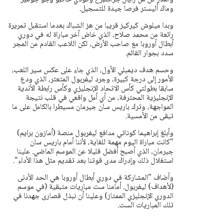
وماك أليستر فرصا جيدة للتسجيل.
وبدا ميلوش كيركيز قريبا من هز الشباك بعدما استقبل تمريرة
رائعة من محمد صلاح، الذي خاض آخر مباراة له في دوري
أبطال أوروبا مع صاحب الأرض، لكن اللاعب القادم من المجر
سدد بجوار القائم.
وحسم هدف ديمبلي الأول، الذي جاء على عكس سير اللعب،
الأمور إلى درجة كبيرة، وجرد ليفربول المتعثر، الذي ودع
سابقا بطولتي كأس الاتحاد الإنجليزي وكأس رابطة الأندية
الإنجليزية المحترفة، من أي أمل واقعي في قلب نتيجة
المواجهة، وترك باريس سان جيرمان مسيطرا بالكامل على ما
تبقى من الأمسية.
وأبلغ إبراهيما كوناتي مدافع ليفربول منصة (أمازون برايم)
"كانت مباراة اليوم مهمة للغاية، لأننا أمام باريس سان
جيرمان، الذي أصبح أفضل قليلا عن الموسم الماضي. علينا
استغلال ذلك وإدراك مدى قوتنا بعد تقديم مثل هذا الأداء".
وأضاف "المشاركة في دوري أبطال أوروبا هي الحد الأدنى
(لأهداف) ليفربول. أمامنا ست مباريات متبقية (في موسم
الدوري الإنجليزي الممتاز) وعلينا أن نبذل قصارى جهدنا في
تلك المباريات الست.