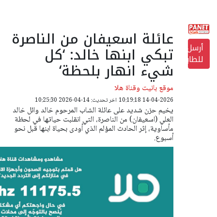
عائلة اسعيفان من الناصرة
أرسل
تبكي ابنها خالد: ‘كل
للطابعة
شيء انهار بلحظة‘
موقع بانيت وقناة هلا
14-04-2026 10:19:18
اخر تحديث: 14-04-2026 10:25:30
يخيم حزن شديد على عائلة الشاب المرحوم خالد وائل خالد
العلي (اسعيفان) من الناصرة، التي انقلبت حياتها في لحظة
مأساوية، إثر الحادث المؤلم الذي أودى بحياة ابنها قبل نحو
أسبوع.