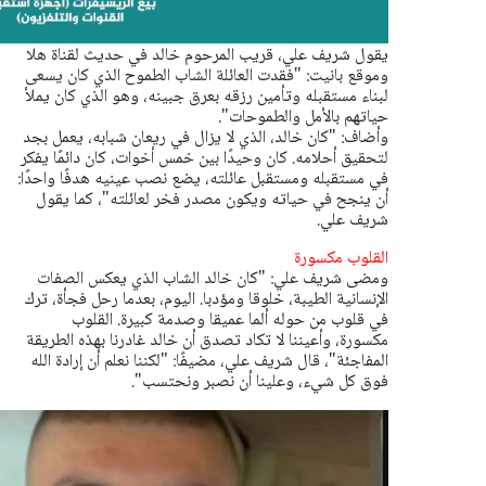
يقول شريف علي، قريب المرحوم خالد في حديث لقناة هلا
وموقع بانيت: "فقدت العائلة الشاب الطموح الذي كان يسعى
لبناء مستقبله وتأمين رزقه بعرق جبينه، وهو الذي كان يملأ
حياتهم بالأمل والطموحات".
وأضاف: "كان خالد، الذي لا يزال في ريعان شبابه، يعمل بجد
لتحقيق أحلامه. كان وحيدًا بين خمس أخوات، كان دائمًا يفكر
في مستقبله ومستقبل عائلته، يضع نصب عينيه هدفًا واحدًا:
أن ينجح في حياته ويكون مصدر فخر لعائلته"، كما يقول
شريف علي.
القلوب مكسورة
ومضى شريف علي: "كان خالد الشاب الذي يعكس الصفات
الإنسانية الطيبة، خلوقا ومؤدبا. اليوم، بعدما رحل فجأة، ترك
في قلوب من حوله ألما عميقا وصدمة كبيرة. القلوب
مكسورة، وأعيننا لا تكاد تصدق أن خالد غادرنا بهذه الطريقة
المفاجئة"، قال شريف علي، مضيفًا: "لكننا نعلم أن إرادة الله
فوق كل شيء، وعلينا أن نصبر ونحتسب".