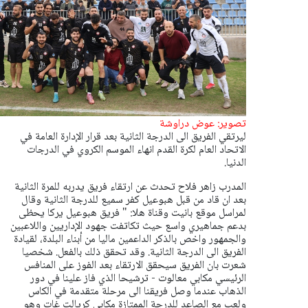
تصوير: عوض دراوشة
ليرتقي الفريق الى الدرجة الثانية بعد قرار الإدارة العامة في
الاتحاد العام لكرة القدم انهاء الموسم الكروي في الدرجات
الدنيا.
المدرب زاهر فلاح تحدث عن ارتقاء فريق يدربه للمرة الثانية
بعد ان قاد من قبل هبوعيل كفر سميع للدرجة الثانية وقال
لمراسل موقع بانيت وقناة هلا: " فريق هبوعيل يركا يحظى
بدعم جماهيري واسع حيث تكاتفت جهود الإداريين واللاعبين
والجمهور واخص بالذكر الداعمين ماليا من أبناء البلدة، لقيادة
الفريق الى الدرجة الثانية. وقد تحقق ذلك بالفعل. شخصيا
شعرت بان الفريق سيحقق الارتقاء بعد الفوز على المنافس
الرئيسي مكابي معالوت - ترشيحا الذي فاز علينا في دور
الذهاب عندما وصل فريقنا الى مرحلة متقدمة في الكاس
ولعب مع الصاعد للدرجة الممتازة مكابي كريالت غات وهو