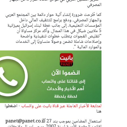
المصرفي
كما طُرحت ضرورة إنشاء آلية حوار دائمة بين المجتمع العربي
والجهاز المصرفي، ودفع برامج للتثقيف المالي داخل
المؤسسات التعليمية، إلى جانب خطة لبنك إسرائيل بميزانية
5 ملايين شيكل في هذا المجال.
وأكد مركز مساواة أن
"تقليص الفجوات يتطلب خطوات تنفيذية واضحة
وإصلاحات شاملة تضمن وصولًا متساويًا إلى الخدمات
والموارد المالية ".
لمتابعة الأخبار العاجلة عبر قناة بانيت على واتساب -
اضغطوا
هنا
استعمال المضامين بموجب بند 27 أ
panet@panet.co.il
لقانون الحقوق الأدبية لسنة 2007، يرجى ارسال ملاحظات