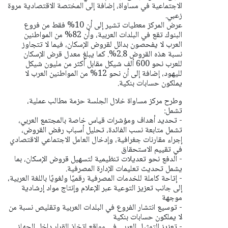
الاجتماعية في مساواة، إضافة إلى المختصة الاقتصادية مروة
زعبي.
عرض المركز معطيات تشير إلى أن 10% فقط من فروع
البنوك تقع في البلدات العربية، وأن 82% من المواطنين
العرب لا يفحصون بدائل لقروض الإسكان، فيما لا تتجاوز
نسبة هذه القروض 2.8%. كما يبلغ معدل قرض الإسكان
للعرب نحو 600 ألف شيكل مقابل أكثر من مليون شيكل
لليهود، إضافة إلى أن نحو 12% من المواطنين العرب لا
يملكون حسابات بنكية.
وطرح مركز مساواة خلال الجلسة حزمة مطالب عملية،
تشمل:
- تحديد أهداف ومؤشرات قياس خاصة بالمجتمع العربي،
تشمل متابعة نسب الفائدة، تحليل أسباب رفض القروض،
إجراء مقارنات جغرافية، وإدخال العامل الاجتماعي الاقتصادي
في تقييم الاستحقاق
- الدفع نحو تعديلات تنظيمية لتسهيل قروض الإسكان، بما
يشمل تحديث تعليمات الإدارة المصرفية.
- إتاحة كاملة للخدمات المصرفية رقميًا ولغويًا باللغة العربية،
إلى جانب تعزيز التوعية عبر الإعلام وإنتاج مواد إرشادية
موجهة
- توسيع انتشار الفروع في البلدات العربية وتقليص نسبة من
لا يملكون حسابات بنكية
- تعزيز التمثيل العربي في مواقع اتخاذ القرار داخل الجهاز