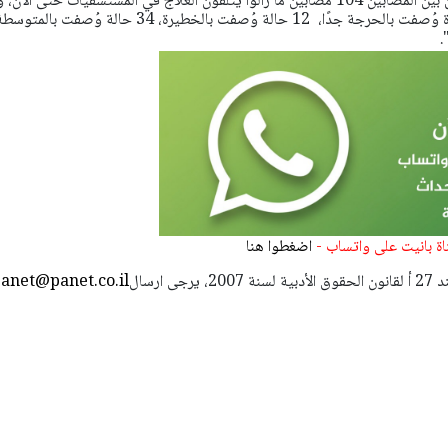
وقالت الوزارة في بيانها :" من بين المصابين 104 مصابين ما زالوا يتلقون العلاج في المستشفيات حتى الآ
 وُصفت بالحرجة جدًا،
12 حالة وُصفت بالخطيرة،
34 حالة وُصفت بالمتوسطة
ناة بانيت على واتساب -
اضغطوا هنا
استعمال المضامين بموجب بند 27 أ لقانون الحقوق الأدبية لسنة 2007، يرجى ارسال
anet@panet.co.il