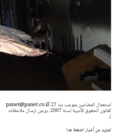
استعمال المضامين بموجب بند 27 أ
panet@panet.co.il
لقانون الحقوق الأدبية لسنة 2007، يرجى ارسال ملاحظات
لـ
لمزيد من أخبار اضغط هنا