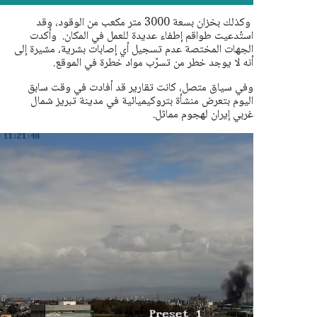
وكذلك بخزان بسعة 3000 متر مكعب من الوقود، وقد
استُدعيت طواقم إطفاء عديدة للعمل في المكان.
وأكدت
الجهات المختصة عدم تسجيل أي إصابات بشرية، مشيرة إلى
أنه لا يوجد خطر من تسرّب مواد خطرة في الموقع.
وفي سياق متصل، كانت تقارير قد أفادت في وقت سابق
اليوم بتعرض منشأة بتروكيميائية في مدينة تبريز شمال
غربي إيران لهجوم مماثل.