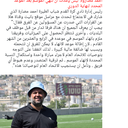
احمد مصاروة: ليس بإمكاننا ان ننهي الموسم بعد الموعد
المحدد لنهاية الدوري
رئيس إدارة نادي كرة القدم شباب الطيرة احمد مصارة الذي
شارك في الاجتماع تحدث مع مراسل موقع بانيت وقناة هلا
عن القرارات التي صدرت عن المسؤولين عن الفرق فقال:"
يجب ان يعرف الجميع ان هناك فرقا تدار من قبل موظف في
البلديات ، وأخرى تنتظر الحصول على الميزانيات وفريقنا
ملزم بانهاء الموسم في موعده في الرابع والعشرين من الشهر
القادم ، لان إطالة موعد الانهاء لا يمكن للفرق ان تتحمله
ويسبب لها ضائقة مالية كبيرة ، لذلك اتفقنا على التوجه
بتوصيات للاتحاد العام لاجراء مباراة واحدة واستكمال النسبة
المحددة لانهاء الموسم ، ثم ترقية المتصدر وعدم هبوط أي
فريق ، ونأمل ان يستجيب الاتحاد العام لتوصياتنا هذه".