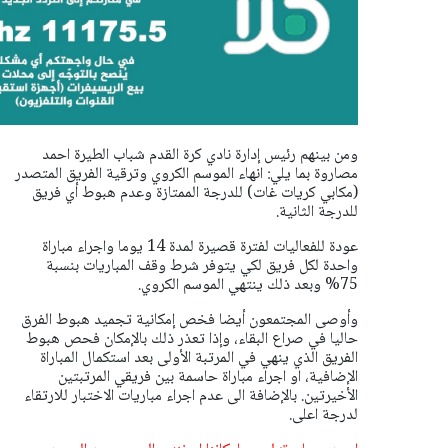
ومن بينهم رئيس إدارة نادي كرة القدم شباب الطيرة احمد
مصاروة بما يلي: انهاء الموسم الكروي وترقية الفريق المتصدر
(مكابي كريات غات) للدرجة الممتازة وعدم هبوط أي فريق
للدرجة الثانية.
عودة للفعاليات لفترة قصيرة لمدة 14 يوما واجراء مباراة
واحدة لكل فريق لكي يتوفر شرط وقف المباريات بنسبة
75% وبعد ذلك ينتهي الموسم الكروي.
وأوصى المجتمعون أيضا فخص إمكانية تجميد هبوط الفرق
حاليا في صراع البقاء، وإذا تعذر ذلك بالإمكان فحص هبوط
الفريق الذي ينهي في المرتبة الأولى بعد استكمال المباراة
الإضافية، او اجراء مباراة حاسمة بين فريقي المرتبتين
الأخيرتين. بالإضافة الى عدم اجراء مباريات الاختبار للارتقاء
لدرجة اعلى.