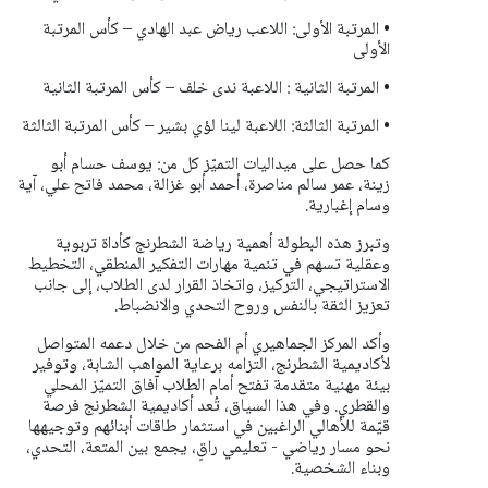
• المرتبة الأولى: اللاعب رياض عبد الهادي – كأس المرتبة
الأولى
• المرتبة الثانية : اللاعبة ندى خلف – كأس المرتبة الثانية
• المرتبة الثالثة: اللاعبة لينا لؤي بشير – كأس المرتبة الثالثة
كما حصل على ميداليات التميّز كل من: يوسف حسام أبو
زينة، عمر سالم مناصرة، أحمد أبو غزالة، محمد فاتح علي، آية
وسام إغبارية.
وتبرز هذه البطولة أهمية رياضة الشطرنج كأداة تربوية
وعقلية تسهم في تنمية مهارات التفكير المنطقي، التخطيط
الاستراتيجي، التركيز، واتخاذ القرار لدى الطلاب، إلى جانب
تعزيز الثقة بالنفس وروح التحدي والانضباط.
وأكد المركز الجماهيري أم الفحم من خلال دعمه المتواصل
لأكاديمية الشطرنج، التزامه برعاية المواهب الشابة، وتوفير
بيئة مهنية متقدمة تفتح أمام الطلاب آفاق التميّز المحلي
والقطري. وفي هذا السياق، تُعد أكاديمية الشطرنج فرصة
قيّمة للأهالي الراغبين في استثمار طاقات أبنائهم وتوجيهها
نحو مسار رياضي - تعليمي راقٍ، يجمع بين المتعة، التحدي،
وبناء الشخصية.