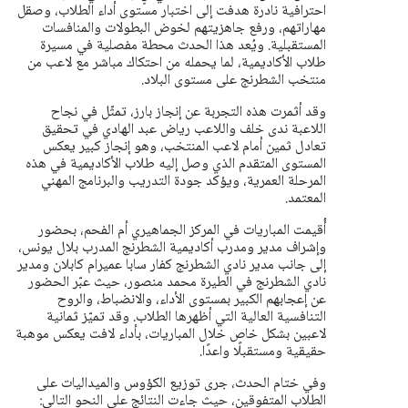
احترافية نادرة هدفت إلى اختبار مستوى أداء الطلاب، وصقل
مهاراتهم، ورفع جاهزيتهم لخوض البطولات والمنافسات
المستقبلية. ويُعد هذا الحدث محطة مفصلية في مسيرة
طلاب الأكاديمية، لما يحمله من احتكاك مباشر مع لاعب من
منتخب الشطرنج على مستوى البلاد.
وقد أثمرت هذه التجربة عن إنجاز بارز، تمثّل في نجاح
اللاعبة ندى خلف واللاعب رياض عبد الهادي في تحقيق
تعادل ثمين أمام لاعب المنتخب، وهو إنجاز كبير يعكس
المستوى المتقدم الذي وصل إليه طلاب الأكاديمية في هذه
المرحلة العمرية، ويؤكد جودة التدريب والبرنامج المهني
المعتمد.
أُقيمت المباريات في المركز الجماهيري أم الفحم، بحضور
وإشراف مدير ومدرب أكاديمية الشطرنج المدرب بلال يونس،
إلى جانب مدير نادي الشطرنج كفار سابا عميرام كابلان ومدير
نادي الشطرنج في الطيرة محمد منصور، حيث عبّر الحضور
عن إعجابهم الكبير بمستوى الأداء، والانضباط، والروح
التنافسية العالية التي أظهرها الطلاب. وقد تميّز ثمانية
لاعبين بشكل خاص خلال المباريات، بأداء لافت يعكس موهبة
حقيقية ومستقبلًا واعدًا.
وفي ختام الحدث، جرى توزيع الكؤوس والميداليات على
الطلاب المتفوقين، حيث جاءت النتائج على النحو التالي: