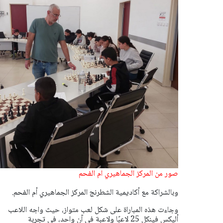
صور من المركز الجماهيري ام الفحم
وبالشراكة مع أكاديمية الشطرنج المركز الجماهيري أم الفحم.
وجاءت هذه المباراة على شكل لعب متواز، حيث واجه اللاعب
أليكس فينكل 25 لاعبًا ولاعبة في آنٍ واحد، في تجربة