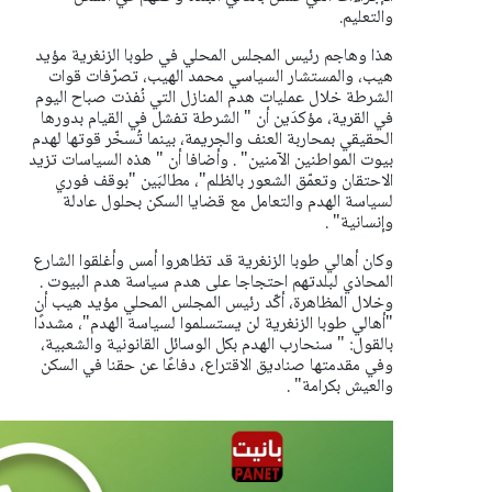
والتعليم.
هذا وهاجم رئيس المجلس المحلي في طوبا الزنغرية مؤيد
هيب، والمستشار السياسي محمد الهيب، تصرّفات قوات
الشرطة خلال عمليات هدم المنازل التي نُفذت صباح اليوم
في القرية، مؤكدَين أن " الشرطة تفشل في القيام بدورها
الحقيقي بمحاربة العنف والجريمة، بينما تُسخّر قوتها لهدم
بيوت المواطنين الآمنين" . وأضافا أن " هذه السياسات تزيد
الاحتقان وتعمّق الشعور بالظلم"، مطالبَين "بوقف فوري
لسياسة الهدم والتعامل مع قضايا السكن بحلول عادلة
وإنسانية" .
وكان أهالي طوبا الزنغرية قد تظاهروا أمس وأغلقوا الشارع
المحاذي لبلدتهم احتجاجا على هدم سياسة هدم البيوت .
وخلال المظاهرة، أكّد رئيس المجلس المحلي مؤيد هيب أن
"أهالي طوبا الزنغرية لن يستسلموا لسياسة الهدم"، مشددًا
بالقول: " سنحارب الهدم بكل الوسائل القانونية والشعبية،
وفي مقدمتها صناديق الاقتراع، دفاعًا عن حقنا في السكن
والعيش بكرامة" .