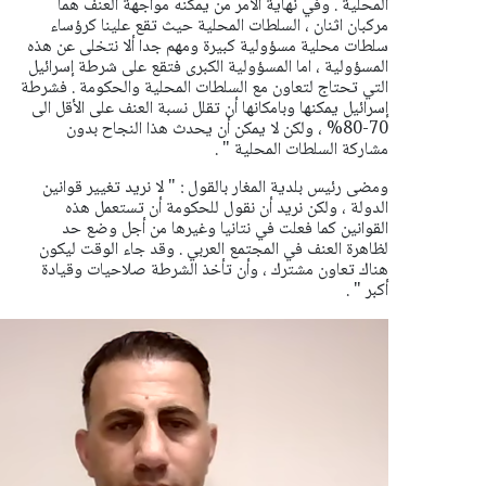
المحلية . وفي نهاية الأمر من يمكنه مواجهة العنف هما
مركبان اثنان ، السلطات المحلية حيث تقع علينا كرؤساء
سلطات محلية مسؤولية كبيرة ومهم جدا ألا نتخلى عن هذه
المسؤولية ، اما المسؤولية الكبرى فتقع على شرطة إسرائيل
التي تحتاج لتعاون مع السلطات المحلية والحكومة . فشرطة
إسرائيل يمكنها وبامكانها أن تقلل نسبة العنف على الأقل الى
70-80% ، ولكن لا يمكن أن يحدث هذا النجاح بدون
مشاركة السلطات المحلية " .
ومضى رئيس بلدية المغار بالقول : " لا نريد تغيير قوانين
الدولة ، ولكن نريد أن نقول للحكومة أن تستعمل هذه
القوانين كما فعلت في نتانيا وغيرها من أجل وضع حد
لظاهرة العنف في المجتمع العربي . وقد جاء الوقت ليكون
هناك تعاون مشترك ، وأن تأخذ الشرطة صلاحيات وقيادة
أكبر " .