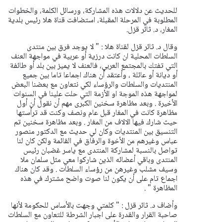
للحديث عن دلالات هذه المشاركة، ورسائل الكلمة، والخطوات
المطلوبة في المرحلة المقبلة، استضافت قناة هلا رئيس بلدية
المغار، د. ثائر قزل.
وقال د. ثائر قزل لقناة هلا : " لا يوجد فرق بين منتدى
السلطات المحلية ان كانت درزية أو عربية في مواجهة العنف
التي تفتك بالمجتمع العربي، فالعنف لا يميز بين بلد أو طائفة
أو ديانة أو عائلة ، وأعتقد أن هناك اجماعا تاما بين جميع
المنتديات والسلطات والرؤساء لكي نتعاون مع بعضنا البعض
لمواجهة هذه الموجة او الأزمة التي حلت علينا في السنوات
الأخيرة . وبعد مظاهرة سخنين الكبرى مهم أن نقول أن أول
مظاهرة كانت في المغار قبل عام ونصف وكنت قد ترأستها
حيث شارك فيها الالاف من المغار . وبعد مظاهرة سخنين تم
التنسيق بين المنتديات وكان لي حديث مع الدكتور منصور
عباس وغيرهم من الأخوة والرفاق في القائمة ولكن كان لنا
تواصل بالنسبة لمشاركة المنتدى مع ياسر غضبان رئيس
المنتدى وباقي أعضائه الذين شاركوا معي مثل سلمان ملا
وسيف مشلب وغيرهن من رؤساء السلطات . وقد كان هناك
اجماع تام على أن يكون لنا صوت واضح مشترك في هذه
المظاهرة " .
وأضاف د. ثائر قزل : " كلمتي وجهت بالأساس للحكومة لأنها
صاحبة القرار والقدرة على اجبار الشرطة للتعاون مع السلطات