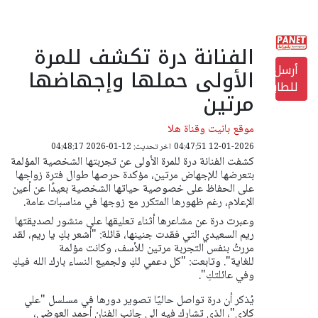
الفنانة درة تكشف للمرة
أرسل
الأولى حملها وإجهاضها
للطابعة
مرتين
موقع بانيت وقناة هلا
12-01-2026 04:47:51
اخر تحديث: 12-01-2026 04:48:17
كشفت الفنانة درة للمرة الأولى عن تجربتها الشخصية المؤلمة
بتعرضها للإجهاض مرتين، مؤكدة حرصها طوال فترة زواجها
على الحفاظ على خصوصية حياتها الشخصية بعيدًا عن أعين
الإعلام، رغم ظهورها المتكرر مع زوجها في مناسبات عامة.
وعبرت درة عن مشاعرها أثناء تعليقها على منشور لصديقتها
ريم السعيدي التي فقدت جنينها، قائلة: "أشعر بكِ يا ريم، لقد
مررتُ بنفس التجربة مرتين للأسف، وكانت مؤلمة
للغاية".
وتابعت: "كل دعمي لكِ ولجميع النساء بارك الله فيكِ
وفي عائلتكِ".
يُذكر أن درة تواصل حاليًا تصوير دورها في مسلسل "علي
كلاي"، الذي تشارك فيه الى جانب الفنان أحمد العوضي،