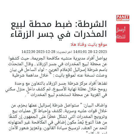
الشرطة: ضبط محطة لبيع
أرسل
المخدرات في جسر الزرقاء
للطابعة
موقع بانيت وقناة هلا
28-12-2025 14:01:01
اخر تحديث: 28-12-2025 14:22:30
يواصل أفراد مديرية منشيه مكافحة الجريمة، حيث كشفوا
عن محطة لبيع المخدرات في جسر الزرقاء . وقال المتحدّث
باسم شرطة إسرائيل للإعلام العربيّ - لواء الساحل في بيان
وصلت نسخة عنه لموقع بانيت : " خلال مداهمة شرطية
نفذها أفراد مركز شرطة جسر الزرقاء بالتعاون مع وحدة
رومح خلال عطلة نهاية الأسبوع، تم كشف داخل منزل سكني
في القرية عن محطة تستخدم لبيع المخدرات " .
واضاف البيان: " ستواصل شرطة إسرائيل عملها بحزم، من
خلال قوات علنيه وسرية، لكشف وإحباط كل عمليات بيع
وترويج المخدرات التي تشكل خطرًا على الجمهور. إن كشفًا
من هذا النوع يُعدّ مكون إضافي في المكافحة غير المتهاونه
للحد من العنف، ترسيخ سيادة القانون، وتعزيز شعور الأمان
لدى السكان" .