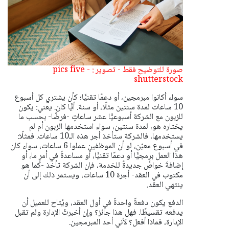
صورة للتوضيح فقط - تصوير : pics five -
shutterstock
سواء أكانوا مبرمجين، أو دعمًا تقنيًّا؛ كأن يشتري كل أسبوع
10 ساعات لمدة سنتين مثلًا، أو سنة. أيًّا كان. يعني: يكون
للزبون مع الشركة أسبوعيًّا عشر ساعاتٍ -فرضًا- بحسب ما
يختاره هو، لمدة سنتين، سواء استخدمها الزبون أم لم
يستخدمها، فالشركة ستأخذ أجر هذه الـ10 ساعات. فمثلًا:
في أسبوع معيّن، لو أن الموظفين عملوا 6 ساعات، سواء كان
هذا العمل برمجيًّا أو دعمًا تقنيًّا، أو مساعدةً في أمرٍ ما، أو
إضافةَ خواصَّ جديدةً للخدمة، فإن الشركة تأخذ -كما هو
مكتوب في العقد- أجرة 10 ساعات، ويستمر ذلك إلى أن
ينتهي العقد.
الدفع يكون دفعةً واحدةً في أول العقد، ويُتاح للعميل أن
يدفعه تقسيطًا. فهل هذا جائز؟ وإن أخبرتُ الإدارة ولم تقبل
الإدارة، فماذا أفعل؟ لأني أحد المبرمجين.