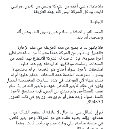
ملاحظة: راتبي آخذه من الشركة وليس من الزبون، وراتبي
ثابت، ودخل الشركة ليس كلُّه بهذه الطريقة.
الإجابــة
الحمد لله، والصلاة والسلام على رسول الله، وعلى آله
وصحبه، أما بعد:
فلا يظهر لنا ما يمنع من هذه الطريقة في عقد الإجارة،
فالعميل يستأجر من الشركة عددًا معلومًا من الساعات، نظير
أجرة معلومة، فإذا أتاحت له الشركة الانتفاع بهذا العدد من
الساعات، وسلمت موظفيها له لينتفع بهم عند طلبه،
استحقت الأجرة، سواء أحتاج هو الخدمة أم لم يحتجها؟
وسواء أستوعبت الخدمة عدد الساعات المتفق عليها أم لم
تستوعبها؟ لأن الموظف في هذه الساعات المخصصة للعميل
يكون في حكم الأجير الخاص لديه، والأجير الخاص إذا سلم
نفسه للمستأجر، ولم يمتنع عن العمل، فإنه يستحق الأجرة
كاملة، سواء وُجد عمل أو لم يوجد، وراجع في ذلك الفتوى:
394570.
ثم إن السائل على أية حال، لا علاقة له بعقود الشركة مع
عملائها، وإنما يعنيه عقده هو مع الشركة، وهو أجير خاص،
في منفعة مباحة، على وقت معلوم، براتب ثابت، وهذا
صحيح بلا إشكال.