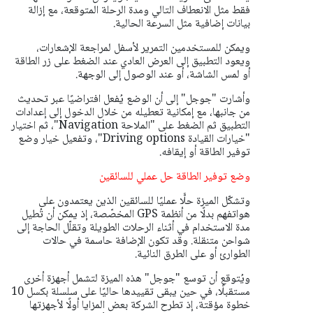
فقط مثل الانعطاف التالي ومدة الرحلة المتوقعة، مع إزالة
بيانات إضافية مثل السرعة الحالية.
ويمكن للمستخدمين التمرير لأسفل لمراجعة الإشعارات،
ويعود التطبيق إلى العرض العادي عند الضغط على زر الطاقة
أو لمس الشاشة، أو عند الوصول إلى الوجهة.
وأشارت "جوجل" إلى أن الوضع يُفعل افتراضيًا عبر تحديث
من جانبها، مع إمكانية تعطيله من خلال الدخول إلى إعدادات
التطبيق ثم الضغط على "الملاحة Navigation"، ثم اختيار
"خيارات القيادة Driving options"، وتفعيل خيار وضع
توفير الطاقة أو إيقافه.
وضع توفير الطاقة حل عملي للسائقين
وتشكّل الميزة حلًّا عمليًا للسائقين الذين يعتمدون على
هواتفهم بدلًا من أنظمة GPS المخصّصة، إذ يمكن أن تُطيل
مدة الاستخدام في أثناء الرحلات الطويلة وتقلّل الحاجة إلى
شواحن متنقلة. وقد تكون الإضافة حاسمة في حالات
الطوارئ أو على الطرق النائية.
ويُتوقع أن توسع "جوجل" هذه الميزة لتشمل أجهزة أخرى
مستقبلًا، في حين يبقى تقييدها حاليًا على سلسلة بكسل 10
خطوة مؤقتة، إذ تطرح الشركة بعض المزايا أولًا لأجهزتها