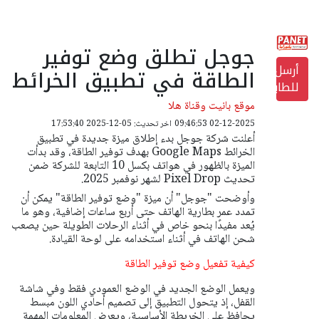
جوجل تطلق وضع توفير
أرسل
الطاقة في تطبيق الخرائط
للطابعة
موقع بانيت وقناة هلا
02-12-2025 09:46:53
اخر تحديث: 05-12-2025 17:53:40
أعلنت شركة جوجل بدء إطلاق ميزة جديدة في تطبيق
الخرائط Google Maps بهدف توفير الطاقة، وقد بدأت
الميزة بالظهور في هواتف بكسل 10 التابعة للشركة ضمن
تحديث Pixel Drop لشهر نوفمبر 2025.
وأوضحت "جوجل" أن ميزة "وضع توفير الطاقة" يمكن أن
تمدد عمر بطارية الهاتف حتى أربع ساعات إضافية، وهو ما
يُعد مفيدًا بنحو خاص في أثناء الرحلات الطويلة حين يصعب
شحن الهاتف في أثناء استخدامه على لوحة القيادة.
كيفية تفعيل وضع توفير الطاقة
ويعمل الوضع الجديد في الوضع العمودي فقط وفي شاشة
القفل، إذ يتحول التطبيق إلى تصميم أحادي اللون مبسط
يحافظ على الخريطة الأساسية، ويعرض المعلومات المهمة