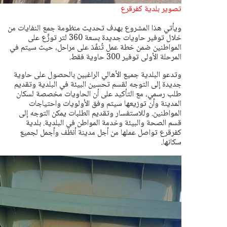
تصوير بلدية كفرقرع
ويأتي هذا المشروع بهدف تحديث منظومة جمع النفايات من
خلال توفير حاويات جديدة بسعة 360 لتر توزَّع على
المواطنين ضمن خطة عمل تُنفّذ على مراحل، حيث سيتم في
المرحلة الأولى توفير 300 حاوية فقط.
وتدعو البلدية جميع الأهالي الراغبين بالحصول على حاوية
جديدة إلى التوجه لقسم تحسين البيئة في البلدية وتقديم
طلب رسمي، مع التأكيد على أن الحاويات مخصصة لسكان
المدينة وأن توزيعها سيتم وفق الأولويات واحتياجات
المواطنين. وللاستفسار وتقديم الطلبات يمكن التوجه إلى
قسم الصحة والبيئة وخدمة المواطن في البلدية. بلدية
كفرقرع تواصل عملها من أجل مدينة أنظف وأجمل لجميع
سكانها.