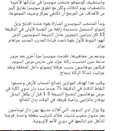
وتستضيف كوسوفو منتخب سويسرا في مباراتها الأخيرة
بالتصفيات يوم الثلاثاء ولكن مع تفوق سويسرا بفارق كبير
من الأهداف، من المرجح أن تكتفي بمركز وصيف المجموعة.
وبدأ المنتخب السويسري المباراة بقوة عندما افتتح بريل
إمبولو التسجيل بتسديدة رائعة من اللمسة الأولى في الدقيقة
13 لكن بنيامين نايجرين عادل النتيجة للسويديين الذين
أنهوا الشوط الأول بقوة تحت قيادة المدرب الجديد جراهام
بوتر.
وبدعم من جماهيرها، تقدمت سويسرا مرة أخرى بعد مرور
ساعة حين احتسبت ركلة جزاء على حارس مرمى السويد
فيكتور يوهانسون بسبب عرقلة إيمبولو داخل المنطقة ونفذ
جرانيت تشاكا الركلة بنجاح.
وقلب هذا الهدف الموازين لصالح أصحاب الأرض وحسموا
النقاط الثلاث في الدقيقة 75 عندما سدد دان ندوي الكرة في
مرمى يوهانسون لتصبح النتيجة 3-1 قبل أن يكمل البديل
يوهان مانزامبي رباعية فريقه في الوقت بدل الضائع.
ولا يزال لدى السويد، التي أقالت مدربها يون دال توماسون
بعد مشوار مخيب تذيلت خلاله الترتيب بنقطة واحدة، فرصة
للتأهل عبر نتائجها في دوري الأمم الأوروبية.