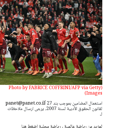
(Photo by FABRICE COFFRINI/AFP via Getty
Images)
استعمال المضامين بموجب بند 27 أ
panet@panet.co.il
لقانون الحقوق الأدبية لسنة 2007، يرجى ارسال ملاحظات
لـ
لمزيد من رياضة عالمية ٫ رياضة محلية اضغط هنا