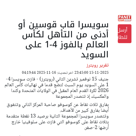
سويسرا قاب قوسين أو
أرسل
أدنى من التأهل لكأس
للطابعة
العالم بالفوز 4-1 على
السويد
تقرير رويترز
15-11-2025 23:45:00
اخر تحديث: 16-11-2025 04:19:44
جنيف 15 نوفمبر تشرين الثاني (رويترز) - فازت سويسرا 4-
1 على السويد يوم السبت لتضع قدما في نهائيات كأس العالم
2026 لكرة القدم العام المقبل في الولايات المتحدة وكندا
والمكسيك إذ تتصدر المجموعة
بفارق ثلاث نقاط عن كوسوفو صاحبة المركز الثاني وتتفوق
أيضا بفارق كبير من الأهداف.
وتتصدر سويسرا المجموعة الثانية برصيد 13 نقطة متقدمة
بثلاث نقاط على كوسوفو التي فازت على سلوفينيا خارج
أرضها 2-صفر.