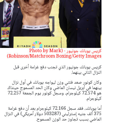
كريس يوبانك جونيور - (Photo by Mark
Robinson/Matchroom Boxing/Getty Images)
كريس يوبانك جونيور الذي تجنب دفع غرامة أخرى قبل
النزال الثاني بينهما.
وكان كونور صعد فئتي وزن ليواجه يوبانك في أول نزال
بينهما في أبريل نيسان الماضي وكان الحد المسموح حينذاك
هو 72.574 كيلوجرام، وسجل كونور يوم الجمعة 72.257
كيلوجرام.
أما يوبانك، فقد سجل 72.166 كيلوجرام بعد أن دفع غرامة
375 ألف جنيه إسترليني (503287 دولار أمريكي) في النزال
الماضي بسبب تجاوز حد الوزن المسموح.