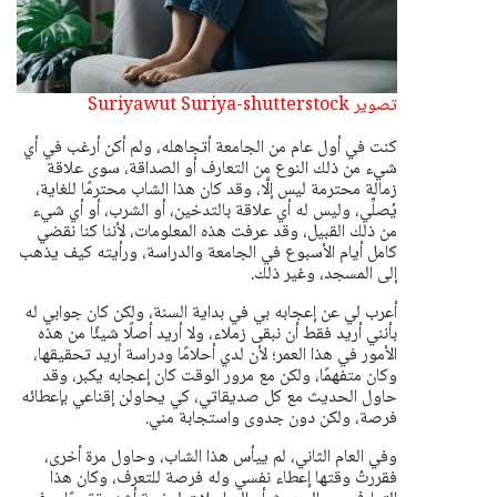
تصوير Suriyawut Suriya-shutterstock
كنت في أول عام من الجامعة أتجاهله، ولم أكن أرغب في أي
شيء من ذلك النوع من التعارف أو الصداقة، سوى علاقة
زمالة محترمة ليس إلَّا، وقد كان هذا الشاب محترمًا للغاية،
يُصلِّي، وليس له أي علاقة بالتدخين، أو الشرب، أو أي شيء
من ذلك القبيل، وقد عرفت هذه المعلومات، لأننا كنا نقضي
كامل أيام الأسبوع في الجامعة والدراسة، ورأيته كيف يذهب
إلى المسجد، وغير ذلك.
أعرب لي عن إعجابه بي في بداية السنة، ولكن كان جوابي له
بأنني أريد فقط أن نبقى زملاء، ولا أريد أصلًا شيئًا من هذه
الأمور في هذا العمر؛ لأن لدي أحلامًا ودراسة أريد تحقيقها،
وكان متفهمًا، ولكن مع مرور الوقت كان إعجابه يكبر، وقد
حاول الحديث مع كل صديقاتي، كي يحاولن إقناعي بإعطائه
فرصة، ولكن دون جدوى واستجابة مني.
وفي العام الثاني، لم ييأس هذا الشاب، وحاول مرة أخرى،
فقررتُ وقتها إعطاء نفسي وله فرصة للتعرف، وكان هذا