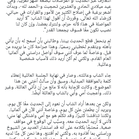
التعارف عبر الحديث أو المراسلات لبضعة أشهر تقريبًا، وفي
عيد ميلادي الحادي والعشرين تحجبت و-الحمد لله-، وبدأت
أشعر برغبة في إصلاح الكثير من الأمور والقرارات في حياتي،
لإرضاء الله تعالى، وقررتُ أن أقول لهذا الشاب: "لا أريد
المواصلة في هذا؛ لأنه حرام، ولنترك بعضنا، وإن كان لنا
نصيب نكون معًا فسوف يجمعنا القدر".
لم يتحمل قطع الحديث بيننا، وطالبني بأن أسمح له بأن يأتي
بأهله ويتقدم لخطبتي رسميًا، وهذا صراحة كان ما يريده من
قبل، وخاصةً لما عرف أنني سوف أواصل دراستي في ألمانيا
العام القادم، ولكني لم أكن أريد ذلك لأسباب شخصية
وعائلية.
جاء الشاب وعائلته، وصار في نهاية الجلسة العائلية إعطاء
كلمة بالموافقة المبدئية، وسبق وأن سألتُ أختي عن هذا
الموضوع، وكانت الإجابة بأنه لا مانع من أن تأتي العائلة، وغير
ذلك، وأعجبت أمي وأبي بالشاب والعائلة أيضًا.
ولكن من بعدها أراد الشاب أن نعود إلى الحديث معًا كل يوم،
ويريد أن يطمئن عليّ كل يوم، وخاصة أنني الآن في ألمانيا،
ولكننا تناقشنا كثيرًا، وقد تكلّم هو مع أمي واشتكى لها مني؛
لأنني لا أريد الحديث معه، وسبَّب لي الوقوع في مواقف
صعبة، مُحتجًّا بكلامه على أنه قد استشار العديد من الشيوخ
وراسلني بما أفادوه به، ولكني لم أقتنع، وها نحن كل مِنَّا لديه