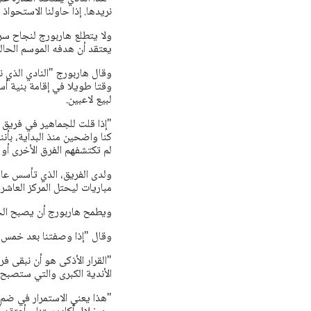
نريدها. إذا حاولنا الاستحوا
ولا يتطلع هاربورج لنجاح سري
يعتقد أن هدفه الموسم الحال
وقال هاربورج "النادي الذي ن
وقتا طويلا في إقامة بنية أ
لبيع لاعبين.
"إذا قلت للجماهير في فريق 
كنا واضحين منذ البداية، بأن
لم تكتشفهم الفرق الأخرى أو 
مباريات ليحتل المركز العاشر
ويطمح هاربورج أن يصبح الخل
وقال "إذا وصفتنا بعد خمس سنو
"القرار الأذكى هو أن نبقى 
الأندية الكبرى والتي ستصبح 
"هذا يعني الاستمرار في ضم