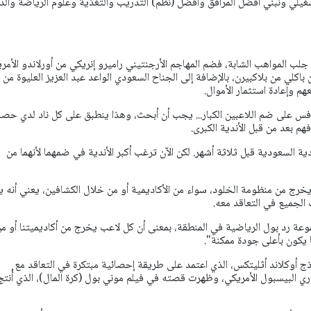
تشغيلي ونبني أفضل المرافق وأفضل (نظم) التدريب والتغذية وعلوم الرياضة والد
جلب المواهب الشابة، فضم المهاجم الأرجنتيني راميرو إنريكي من أورلاندو الأمر
اكلي من بلاكبيرن، بالإضافة إلى الجناح السعودي الواعد عبد العزيز العليوة من
م وإعادة استثمار الأموال.
فس على ضم اللاعبين الكبار... يجب أن أبحث، وهذا ينطبق على كل ناد لدي حصة
هم بعد من قبل الأندية الكبرى.
دية السعودية قبل ثلاثة أشهر. لكن الآن ترغب أكبر الأندية في ضمهما لأنهما من
يخرج من منظومة الخلود، سواء من الأكاديمية أو من خلال الكشافين، يعني أنه ي
 الجميع في التعاقد معه.
ة رد بول الرياضية في المنطقة، بمعنى أن كل لاعب يخرج من أكاديميتنا أو م
 يكون بأعلى جودة ممكنة".
 أوكلاند أثليتكس، الذي اعتمد على طريقة إحصائية مبتكرة في التعاقد مع
ي البيسبول الأمريكي، وظهرت قصته في فيلم موني بول (كرة المال)، الذي أُنتج