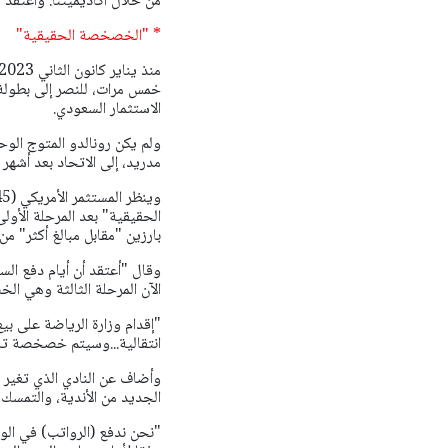
من خلال أكاديميتنا. وأعتق
* "الخصخصة الحقيقية"
خمس مرات، للنصر إلى بطولة 
الاستثمار السعودي.
ولم يكن رونالدو المتوج الوحي
مدريد، إلى الاتحاد بعد أشهر 
الحقيقية" بعد المرحلة الأولى
بارزين "مقابل مبالغ أكثر" من
وقال "أعتقد أن أيام دفع السع
الآن المرحلة الثالثة وهي ا
"إقدام وزارة الرياضة على ب
انتقالية...وسيتم خصخصة تلك 
وأضاف عن النادي الذي تغير ش
الجديد من الأندية، والتمسك بم
"نحن ندفع (الرواتب) في الوق