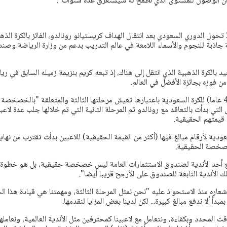
د أن الوصول للمستوى الذي نطمح له سيستغرق عدة سنوات".
منذ يناير كانون الثاني 2023 تحول الدوري السعودي بعد انتقال الهداف كريستيانو رونالدو، الفائز بالكرة الذ
جاذبة للنجوم والأسماء اللامعة في عالم التدريب بدعم من وزارة الرياضة وصن
د بالكرة الذهبية الذي انتقل إلى هناك، إذ تبعه كريم بنزيمة زميله السابق في ريا
من فوزه بجائزة الأفضل في العالم.
وينظر المستثمر الأمريكي (45 عاما) للكرة السعودية باعتبارها تعيش مرحلتها الثالثة والمتعلقة "بالخصخصة
 التي بدأت بالتعاقد مع رونالدو ثم المرحلة الثانية التي تم خلالها جلب عدة لاعب
 قيمتهم الحقيقية.
ودية لأرقام مبالغ فيها (أكثر من القيمة الحقيقية) للاعبين بدأت تقترب من نهايت
لخصخصة الحقيقية.
يع أحد الأندية لصندوق الاستثمارات العامة ليس خصخصة حقيقية، بل هو خطوة
الأندية التابعة للصندوق على الأرجح قريبا أيضا".
عاره منذ الاستحواذ عليه "نحن نمثل المرحلة الثالثة، ومهمتنا هي قيادة هذا ال
بدأ ألا ندفع مبالغ كبيرة... لكن لدينا بعض المزايا لنقدمها.
ت المحدد وبكفاءة، ونتعامل مع لاعبينا كمحترفين مثل الأندية العالمية، ونعامله