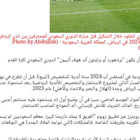
دي الخلود خلال التشكيل قبل مباراة الدوري السعودي للمحترفين بين نادي الرياض
ونادي الخلود في 23 أكتوبر 2025 في الرياض، المملكة العربية السعودية - (Photo by Abdullah
 يكون "برنتفورد أو برايتون آند هوف ألبيون" الدوري السعودي لكرة القدم
وطرحت وزارة الرياضة السعودية في أغسطس آب 2024 ستة أندية للتخصيص (للبيع)، قبل أن تطرح في
المسار الثاني لمشروع الاستثمار والتخصيص للأندية الرياضية، بعد استحواذ ص
الرياض وجدة (الهلال والنصر والاتحاد والأهلي) عام 2023.
أضواء الموسم الماضي، سببا في أن يصبح أول ناد يستحوذ عليه مستثمر أجنبي 
ج، المالك الشريك لقادش الإسباني، أنه النموذج المناسب للاستثمار.
ويترز عبر تطبيق زووم "الفريق لا يملك تاريخا كبيرا، معظم السعوديين لم يسم
 تكوينه بطريقتنا الخاصة. فالمشكلات (التي تواجه الملاك الجدد) هي التوقعات
ى التغيير...سنغير البنية الأساسية ويمكننا بناء قاعدة جماهيرية بالطريقة التي