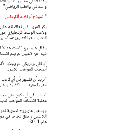
وفقا لأعلى معايير التميز ال
والتعافي والطب الرياضي".
* نموذج أوكلاند أثليتكس
ركز الفريق في تعاقداته على 
ولاعب الوسط الإنجليزي جون ب
النصر، سعيا لتطويرهم ثم بيعه
وقال هاربورج "لست هنا لأنا
فيه، عن لاعبين لم يتم اكتشاف
"باكلي وإنريكي لم يجذبا الأن
أصحاب المواهب الكبيرة.
"نريد أن نشتهر بأن أي لاعب 
معيارا معينا من الكفاءة يرغب
"نرغب في أن نكون مثل مجموع
عملية اكتشاف المواهب لدينا
ويسعى هاربورج لتجربة نموذج
اللاعبين وحقق نجاحا في دور
عام 2011.