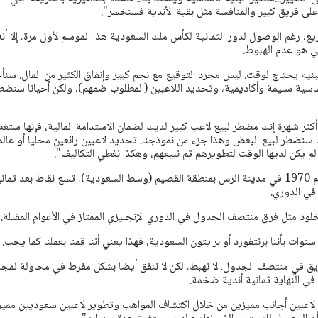
ذ على فريق كبير والمنافسة مثل بقية الأندية فسنخسر".
ع، رغم الوصول لدور الثمانية لكأس ملك السعودية هذا الموسم لأول مرة، إلا أنه
ي هو عدم الهبوط.
بنيه يحتاج لوقت. ليس مجرد التوقيع مع نجم كبير وإنفاق الكثير من المال. سنأ
ساسية سليمة وأكاديمية، وتحديد اللاعبين (المطلوب ضمهم)، ولكن أحيانا سنضط
أكثر شهرة إنك مضطر لبيع لاعب كبير لديك لضمان الاستدامة المالية، فإنها ستغ
نا سنضطر لبيع البعض وهذا جزء من نموذجنا. تحديد لاعبين رائعين محليا أو عالم
لم يكن لديها الوقت لتطويرهم ثم نبيعهم، وهكذا نغطي التكاليف".
ولدى الفريق، الذي تأسس عام 1970 في مدينة الرس بمنطقة القصيم (وسط السعودية)، تسع نقاط بعد ثما
 في الدوري.
ود مثل فرق منتصف الجدول في الدوري الإنجليزي الممتاز في الأعوام المقبلة.
ات بأننا برنتفورد أو برايتون السعودية، فهذا يعني أننا قمنا بعملنا كما يجب.
فريق في منتصف الجدول. لا نهبط، لكن لا ننفق أيضا بشكل مفرط في محاولة لمجار
في النهاية ثمانية أندية ضخمة.
 لاعبين أجانب مميزين من خلال اكتشاف المواهب وتطوير لاعبين سعوديين مميز