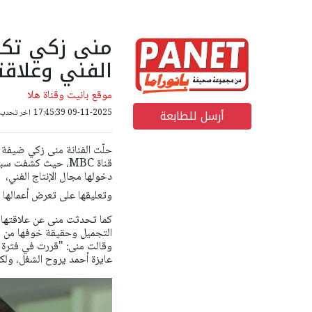
منى زكي تكش
الفني وعلاقت
موقع بانيت وقناة هلا
أرسل للطابعة
09-11-2025 17:45:39
اخر تحديث: 09-11-2025 58
حلّت الفنانة منى زكي ضيفة 
قناة MBC، حيث كشف
دخولها مجال الإنتاج الفني،
وتعليقها على تعرض أعمالها 
كما تحدثت منى عن علاقتها ب
التجميل وحقيقة خوفها من ظ
وقالت منى: "قررت في فترة 
عايزة أحمد يروح الشغل، ول