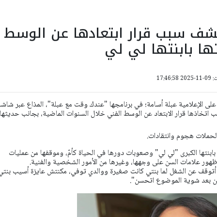
ف سبب قرار ابتعادها عن الوسط
ها بابنتها لي لي
17:46:
على الإعلامية عبلة أسامة؛ في برنامجها "عندك وقت مع عبلة"، المذاع عبر شاشة
ت سبب اتخاذها قرار الابتعاد عن الوسط الفني خلال السنوات الماضية، بجانب حديثها
لحملات هجوم وانتقادات.
ابنتها الكبرى "لي لي" وصعوبات دورها في الحياة كأمّ، وموقفها من عمليات
هور علامات السن على وجهها، وغيرها من الأمور الشخصية والفنية.
أتوقف عن الشغل لما بنتي كانت صغيرة ووالدي توفي، مكنتش عايزة أسيب بنتي 
كن بعد شوية الموضوع اتحسن".