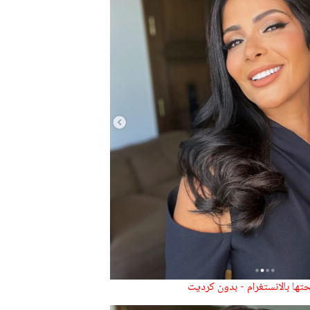
تها بالانستغرام - بدون كرديت