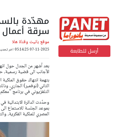
مهدّدة بالسج
سرقة أعمال 
موقع بانيت وقناة هلا
أرسل للطابعة
07-11-2025 05:14:25
اخر تحديث: 07-11-2025 00
بعد أشهر من الجدل حول اتهام
الأجانب الى قضية رسمية، حي
الثاني (نوفمبر) الجاري، وذل
التلفزيوني في برنامج "معكم 
وحدّدت الدائرة الابتدائية في
بموعد الجلسة للاستماع الى أق
المصري للملكية الفكرية، والت