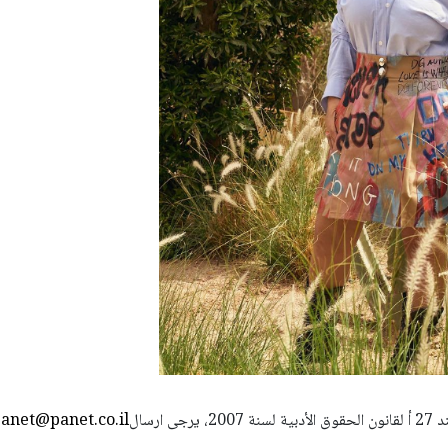
استعمال المضامين بموجب بند 27 أ لقانون الحقوق الأدبية لسنة 2007، يرجى ارسال
anet@panet.co.il