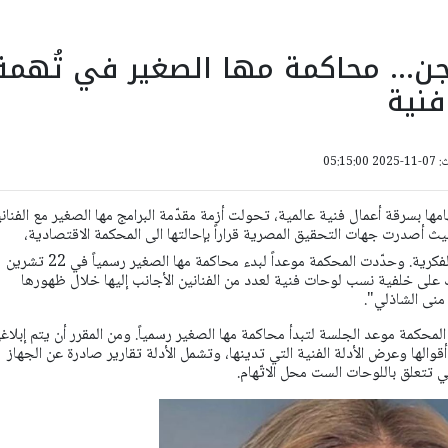
ن... محاكمة مها الصغير في تُهمة
فنية
05:15:
ها بسرقة أعمال فنية عالمية، تحولت أزمة مقدّمة البرامج مها الصغير مع الفنان
ث أصدرت جهات التحقيق المصرية قراراً بإحالتها الى المحكمة الاقتصادية،
بتهمة انتهاك حقوق الملكية الفكرية. وحدّدت المحكمة موعداً لبدء محاكمة مها الصغير رسمياً في 22 تشرين
ك على خلفية نسب لوحات فنية لعدد من الفنانين الأجانب إليها خلال ظهورها
منى الشاذلي".
 المحكمة موعد الجلسة لتبدأ محاكمة مها الصغير رسمياً. ومن المقرر أن يتم إبلاغه
والها وعرض الأدلة الفنية التي تدينها، وتشمل الأدلة تقارير صادرة عن الجهاز
ي تتعلق باللوحات الست محل الاتّهام.