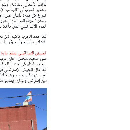
لوقف الأعمال العدائية، ‏وهو
واعتبر الحزب أن "الجانب الإ
انتزاع كل قدرة للبنان على ر
وحذر "حزب الله" من "التور
‏العدو الإسرائيلي الذي يأخذ دا
كما جدد الحزب تأكيد التزامه 
‏للإعلان براً وبحراً وجوَّاً، 
الجيش الإسرائيلي ينفذ غارة 
على صعيد متصل، أعلن الجيش 
لوحدة البناء في حزب الله ف
كما قال الجيش الإسرائيلي في
تم استهدافها وتدميرها خلال 
بين إسرائيل ولبنان، وسيواصل