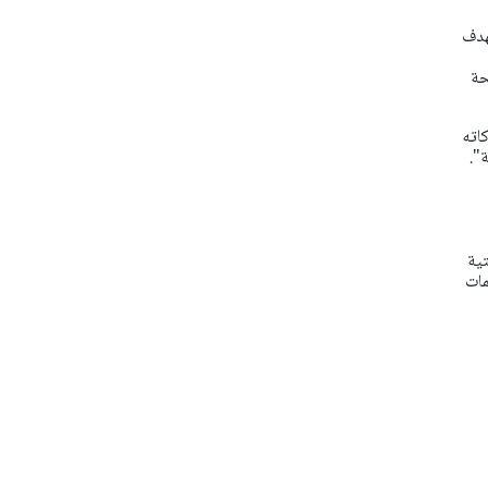
هدف
حة
كاته
ة".
تية
مات