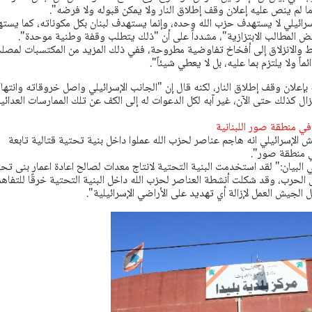
 ما لم ينص عليه إعلان وقف إطلاق النار ولا يمكن قبوله ولا فرضه".
سرائيلي لا يستهدف حزب الله وحده، وإنما يستهدف ‏لبنان بكل مكوناته، كما يست
فض المطالب الابتزازية"، مشدداً على أن "ذلك يتطلب وقفة ‏وطنية موحدة".
ط والانزلاق إلى أفخاخ تفاوضية مطروحة، ففي ذلك المزيد من المكتسبات لمصل
ئماً ولا يلتزم بما عليه، بل لا يعطي شيئاً".
بإعلان وقف إطلاق ‏النار، لكنه قال إن "الجانب الإسرائيلي واصل خروقاته وانتها
ولا يزال كذلك حتى الآن، غير آبه لكل الدعوات له إلى الكف عن ‏تلك الممارسات العدائي
في منطقة صور اللبنانية
الإسرائيلي انه هاجم عناصر لحزب الله عملوا داخل بنية تحتية قتالية تابعة
ي منطقة صور".
 البيان:" لقد استخدمت البنية التحتية لانتاج معدات لصالح اعادة اعمار بنى تح
الحرب، وقد شكلت أنشطة العناصر لحزب الله داخل البنية التحتية خرقًا للتفاه
 الجيش العمل لإزالة أي تهديد على الأراضي الإسرائيلية".