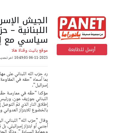
الجيش الإسر
اللبنانية – ح
سياسي مع إس
أرسل للطابعة
موقع بانيت وقناة هلا
06-11-2025 10:49:05
اخر تحديث: 06-11-2025 38
رد حزب الله اللبناني على مه
بما أسماه "حقه في المقاومة
إسرائيل"،
مؤكدا "حقّه في ممارسة حقّ
اللبناني جوزيف عون، ورئيس 
إطلاق النار الذي تمّ التوصل 
بالخضوع للابتزاز العدواني 
وقال "حزب الله" اللبناني، 
أجنبي أو ابتزاز إسرائيلي، بل
وحماية السيادة ".
وذكر الحز