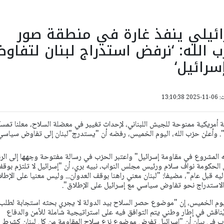
ائيلي ينفذ غارة في منطقة صور
زب الله: ‘نرفض استدراج لبنان لتفاو
رائيل‘
13:10:
لة أمريكية ممنوحة للجيش اللبناني، لإحداث تغيير في معضلة السلاح، معلنا تمس
". وأعلن حزب الله، اليوم الخميس، رفضه أن "يستدرج"لبنان إلى تفاوض سياسي
ه المشروع في مقاومة إسرائيل"
واعتبر الحزب في رسالة مفتوحة وجهها إلى الر
الحكومة نواف سلام ورئيس مجلس النواب، نبيه بري، أن "إسرائيل لا تلتزم بوق
إليه قبل عام"، مضيفا: "لبنان معني راهنا بوقف العدوان... وليس معنيا على الإطل
والاستدراج نحو تفاوض سياسي مع إسرائيل على الإطلاق".
اليوم الخميس، إن "موضوع حصر السلاح بيد الدولة لا يجري بحثه استجابة لطلب
 يُناقش ‏في إطار وطني يتم التوافق فيه على استراتيجية شاملة للأمن والدفاع
ب في بيان أن "إسرائيل تفرض موضوع نزع سلاح المقاومة من كل لبنان كشرط