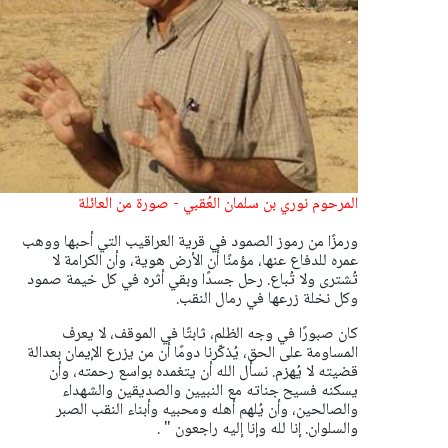
المرحوم نوري بن سلمان العُقبي - صورة من العائلة
ورمزًا من رموز الصمود في قرية العراقيب التي أحبها ووهب
عمره للدفاع عنها،
مؤمنًا أن الأرض هوية، وأن الكرامة لا
تُشترى ولا تُباع.
رحل جسدًا وبقي أثره في كل خيمة صمود
وكل نخلة زرعها في رمال النقب.
كان صبورًا في وجه الظلم، ثابتًا في الموقف، لا يعرف
المساومة على الحق،
يُذكّرنا دومًا أن من يزرع الإيمان بعدالة
قضيته لا يُهزم.
نسأل الله أن يتغمده بواسع رحمته،
وأن
يسكنه فسيح جناته مع النبيين والصديقين والشهداء
والصالحين،
وأن يُلهم أهله ومحبيه وأبناء النقب الصبر
والسلوان.
إنا لله وإنا إليه راجعون " .