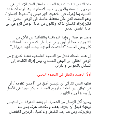
منذ القدم، شغلت ثنائية الجسد والعقل الفكر الإنساني في
ميادين الفلسفة والدين والعلوم الإنسانية. وقد ارتبطت هذه
الثنائية بما يُعرف في اللاهوت الإبراهيمي بـ"سقوط الإنسان"،
وهو الحدث الذي مثّل منعطفًا حاسمًا في الوعي البشري، إذ
تغيّر إدراك الإنسان لذاته وللكون من حالة الوصل الروحي إلى
حالة الفصل المادي.
وعند مراجعة الرواية التوراتية والقرآنية عن الأكل من
الشجرة، نلحظ أن أول وعي طرأ على الإنسان بعد المخالفة
كان وعي الجسد: "فانفتحت أعينهما وعلما أنهما عريانان".
إن هذه اللحظة تمثل من الناحية الفلسفية نقطة الانزياح من
الوعي العقلي إلى الوعي الجسدي، ومن إدراك الكليات إلى
انشغال بالحواس والغرائز.
أولًا: الجسد والعقل في التصور الديني
يُظهر النص القرآني أن الإنسان خُلق في "أحسن تقويم"، أي
في توازن بين المادة والروح. الجسد لم يكن عورة في الأصل،
بل وعاءً للروح الإلهية.
وحين أكل الإنسان من الشجرة، لم يفقد المعرفة، بل استبدل
نوعها؛ فبدل أن يعرف بعقله وحكمته، عرف بحواسه
وغريزته. ومن هنا جاء الخجل والاختباء، كرمزين لانفصال