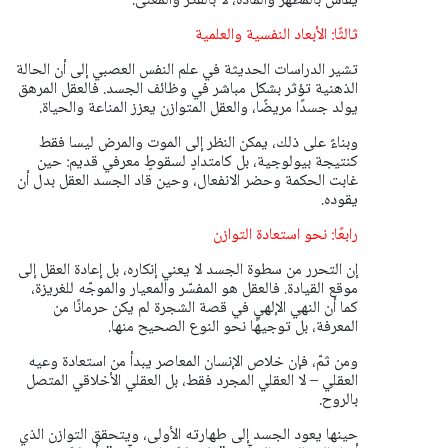
يقاس بالمظهر والمادة، لا بالفكر والمعنى.
ثالثًا: الأبعاد النفسية والعلمية
تشير الدراسات الحديثة في علم النفس العصبي إلى أن الحالة
الذهنية تؤثر بشكل مباشر في وظائف الجسد. فالعقل المرهق
يولد جسدًا مريضًا، والعقل المتوازن يعزز المناعة والحياة.
وبناءً على ذلك، يمكن النظر إلى الموت والمرض ليسا فقط
كنتيجة بيولوجية، بل كامتدادٍ لسقوطٍ معرفي قديم: حين
غابت الحكمة وحضر الانفعال، وحين قاد الجسد العقل بدل أن
يقوده.
رابعًا: نحو استعادة التوازن
إن التحرر من سطوة الجسد لا يعني إنكاره، بل إعادة العقل إلى
موقع القيادة. فالعقل هو المفسّر والمعيار والموجّه للغريزة،
كما أن النهي الإلهي في قصة الشجرة لم يكن حرمانًا من
المعرفة، بل توجيهًا نحو النوع الصحيح منها.
ومن ثمّ، فإن خلاص الإنسان المعاصر يبدأ من استعادة وعيه
العقلي – لا العقلي المجرد فقط، بل العقلي الأخلاقي المتصل
بالروح.
حينها يعود الجسد إلى طهارته الأولى، ويتحقق التوازن الذي