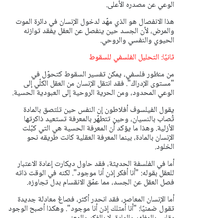
الوعي عن مصدره الأعلى.
هذا الانفصال هو الذي مهّد لدخول الإنسان في دائرة الموت
والمرض، لأن الجسد حين ينفصل عن العقل يفقد توازنه
الحيوي والنفسي والروحي.
ثانيًا: التحليل الفلسفي للسقوط
من منظور فلسفي، يمكن تفسير السقوط كتحوّل في
"مستوى الإدراك". فقد انتقل الإنسان من العقل الكلّي إلى
الوعي المحدود، ومن الحرية الروحية إلى العبودية الحسية.
يقول الفيلسوف أفلاطون إن النفس حين تلتصق بالمادة
تُصاب بالنسيان، وحين تتطهّر بالمعرفة تستعيد ذاكرتها
الأزلية. وهذا ما يؤكد أن المعرفة الحسية هي التي كبّلت
الإنسان بالمادة، بينما المعرفة العقلية كانت طريقه نحو
الخلود.
أما في الفلسفة الحديثة، فقد حاول ديكارت إعادة الاعتبار
للعقل بقوله: "أنا أفكر إذن أنا موجود". لكنه في الوقت ذاته
فصل العقل عن الجسد، مما عمّق الانقسام بدل تجاوزه.
أما الإنسان المعاصر، فقد انحدر أكثر، فصاغ معادلة جديدة
تقول ضمنيًا: "أنا أمتلك إذن أنا موجود". وهكذا أصبح الوجود