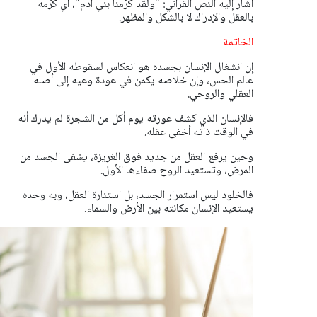
أشار إليه النص القرآني: "ولقد كرّمنا بني آدم"، أي كرّمه
بالعقل والإدراك لا بالشكل والمظهر.
الخاتمة
إن انشغال الإنسان بجسده هو انعكاس لسقوطه الأول في
عالم الحس، وإن خلاصه يكمن في عودة وعيه إلى أصله
العقلي والروحي.
فالإنسان الذي كشف عورته يوم أكل من الشجرة لم يدرك أنه
في الوقت ذاته أخفى عقله.
وحين يرفع العقل من جديد فوق الغريزة، يشفى الجسد من
المرض، وتستعيد الروح صفاءها الأول.
فالخلود ليس استمرار الجسد، بل استنارة العقل، وبه وحده
يستعيد الإنسان مكانته بين الأرض والسماء.