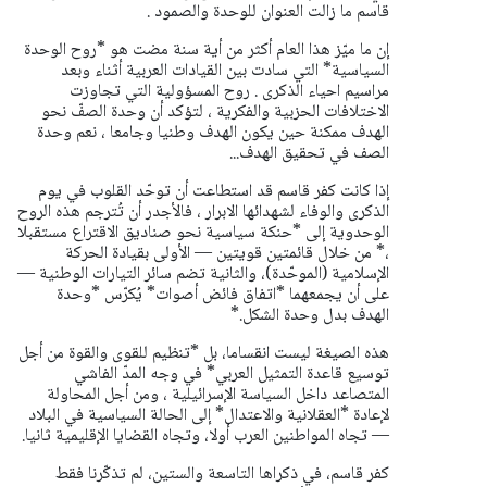
قاسم ما زالت العنوان للوحدة والصمود .
إن ما ميّز هذا العام أكثر من أية سنة مضت هو *روح الوحدة
السياسية* التي سادت بين القيادات العربية أثناء وبعد
مراسيم احياء الذكرى . روح المسؤولية التي تجاوزت
الاختلافات الحزبية والفكرية ، لتؤكد أن وحدة الصفّ نحو
الهدف ممكنة حين يكون الهدف وطنيا وجامعا ، نعم وحدة
الصف في تحقيق الهدف...
إذا كانت كفر قاسم قد استطاعت أن توحّد القلوب في يوم
الذكرى والوفاء لشهدائها الابرار ، فالأجدر أن تُترجم هذه الروح
الوحدوية إلى *حنكة سياسية نحو صناديق الاقتراع مستقبلا
،* من خلال قائمتين قويتين — الأولى بقيادة الحركة
الإسلامية (الموحّدة)، والثانية تضم سائر التيارات الوطنية —
على أن يجمعهما *اتفاق فائض أصوات* يُكرّس *وحدة
الهدف بدل وحدة الشكل.*
هذه الصيغة ليست انقساما، بل *تنظيم للقوى والقوة من أجل
توسيع قاعدة التمثيل العربي* في وجه المدّ الفاشي
المتصاعد داخل السياسة الإسرائيلية ، ومن أجل المحاولة
لإعادة *العقلانية والاعتدال* إلى الحالة السياسية في البلاد
— تجاه المواطنين العرب أولا، وتجاه القضايا الإقليمية ثانيا.
كفر قاسم، في ذكراها التاسعة والستين، لم تذكّرنا فقط