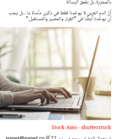
بالمجزرة، بل بعُمق الرسالة
أنّ الدم العربي لا يوحّدنا فقط في ذكرى مأساة ما ، بل يجب
أن يوحّدنا أيضًا في *القرار والمصير والمستقبل.*
Stock-Asso - shutterstock
استعمال المضامين بموجب بند 27 أ
panet@panet.co.il