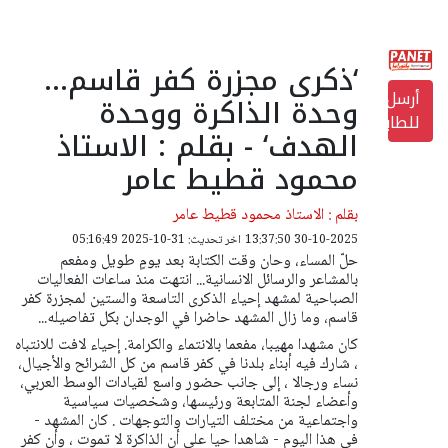
‘ذكرى مجزرة كفر قاسم...
أرسل
وحدة الذاكرة ووحدة
للطابعة
الهدف‘ - بقلم : الاستاذ
محمود قطيط عامر
بقلم : الاستاذ محمود قطيط عامر
30-10-2025 13:37:50
اخر تحديث: 31-10-2025 05:16:49
حلّ المساء، وحان وقت الكتابة بعد يومٍ طويل ومفعم
بالمشاعر والرسائل الانسانية... انتهت منذ ساعات الفعاليات
الصباحية لمشهد إحياء الذكرى التاسعة والستين لمجزرة كفر
قاسم، وما زال المشهد حاضرا في الوجدان بكل تفاصيله...
كان مشهدا مهيبا، مفعما بالانتماء والكرامة. إحياء لافت للانتباه
، شارك فيه أبناء بلدنا في كفر قاسم من كل الشرائح والأجيال،
نساء ورجالا ، إلى جانب حضور واسع لقيادات الوسط العربي،
وأعضاء لجنة المتابعة ورئيسها، وشخصيات سياسية
واجتماعية من مختلف التيارات والتوجهات . كان المشهد -
في هذا اليوم - شاهدا حيا على أن الذاكرة لا تموت ، وأن كفر