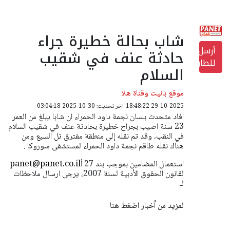
شاب بحالة خطيرة جراء
أرسل
حادثة عنف في شقيب
للطابعة
السلام
موقع بانيت وقناة هلا
29-10-2025 18:48:22
اخر تحديث: 30-10-2025 03:04:18
افاد متحدث بلسان نجمة داود الحمراء ان شابا يبلغ من العمر
23 سنة اصيب بجراح خطيرة بحادثة عنف في شقيب السلام
في النقب، وقد تم نقله إلى منطقة مفترق تل السبع ومن
هناك نقله طاقم نجمة داود الحمراء لمستشفى سوروكا .
استعمال المضامين بموجب بند 27 أ
panet@panet.co.il
لقانون الحقوق الأدبية لسنة 2007، يرجى ارسال ملاحظات
لـ
لمزيد من أخبار اضغط هنا