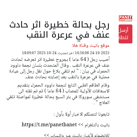
رجل بحالة خطيرة اثر حادث
أرسل
عنف في عرعرة النقب
للطابعة
موقع بانيت وقناة هلا
24-10-2025 16:56:08
اخر تحديث: 24-10-2025 18:09:07
أصيب رجل ( 64 عاما ) بجروح خطيرة اثر تعرضه لحادث
عنف في عرعرة النقب . وقال المتحدث بلسان نجمة داوود
الحمراء في بيان : " تم تلقي بلاغ حول نقل رجل إلى عيادة
محلية في عرعرة بالنقب بعد إصابته بحادث عنف.
وقام الطاقم الطبي التابع لنجمة داوود الحمراء بتقديم
الاسعافات الأولية للمصاب ( 64 عاما ) ثم تم نقله الى
مستشفى سوروكا في بئر السبع بحالة خطيرة لمواصلة تلقي
العلاج " .
تابعونا لتصلكم الاخبار أولا بأول :
بانيت بالتلغرام >>
https://t.me/panetbanet
للإنضمام لأخبار بانيت عبر واتساب >>