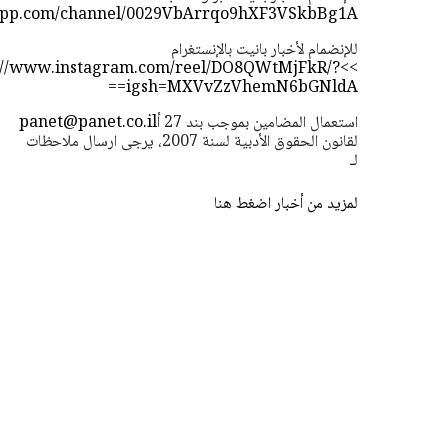
sapp.com/channel/0029VbArrqo9hXF3VSkbBg1A
للإنضمام لأخبار بانيت بالإنستغرام
://www.instagram.com/reel/DO8QWtMjFkR/?
>>
igsh=MXVvZzVhemN6bGNldA==
استعمال المضامين بموجب بند 27 أ
panet@panet.co.il
لقانون الحقوق الأدبية لسنة 2007، يرجى ارسال ملاحظات
لـ
لمزيد من أخبار اضغط هنا