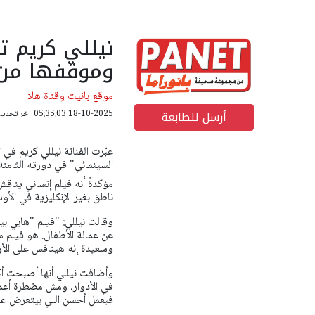
نيللي كريم ت
وموقفها من 
موقع بانيت وقناة هلا
أرسل للطابعة
18-10-2025 05:35:03
اخر تحديث: 18-10-2025 41
عبّرت الفنانة نيللي كريم ف
السينمائي" في دورته الثامن
مؤكدةً أنه فيلم إنساني ينا
ناطق بغير الإنكليزية في الأوس
وقالت نيللي: "فيلم "هابي بي
عن عمالة الأطفال. هو فيلم 
وسعيدة إنه هينافس على الأو
وأضافت نيللي أنها أصبحت أكثر
في الأدوار، ومش مضطرة أعم
فبعمل أحسن اللي بيتعرض علي