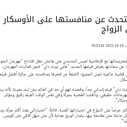
تحدث عن منافستها على الأوسكار
الزواج
05:35:
ي تصريحاتها مع الإعلامية لميس الحديدي على هامش حفل افتتاح "مهرجان الجون
ة، عن سعادتها بعرض فيلمها الجديد "هابي بيرث داي" ضمن فعاليات المهرجان،
قش قضية عالمية تمس الجميع، كاشفةً عن فخرها بمنافسته على جائزة أفضل فيلم
كار.
رث داي" فيلم إنساني جداً، وقصته تهم أي حد في العالم مش لبلد معينة، لأنه بيت
مهرجانات حقيقي، وناقشنا القضية بجرأة وفي نفس الوقت الفيلم رقيق ومؤثر،
سكار".
 حرصاً على التنوّع في اختياراتها الفنية، قائلةً: "اختياراتي بقت أكثر جرأة، وبن
ل حاجة مش مقتنعة بيها، بختار الورق بعناية لأن مش سهل ألاقي نص كويس،
ا".