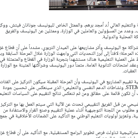
 والتعليم العالي أ.د أمجد برهم، والممثل الخاص لليونيسف جوناتان فيتش، ووك
اف، وعدد من المسؤولين والعاملين في الوزارة، وممثلين عن اليونيسف والفريق
 المحلية والدولية.
راكة مع اليونيسف وأثر مشاريعها على الميدان التربوي، مشدداً على أن قطاع غز
المرحلة؛ لافتاً إلى أبرز التحديات التي واجهت الوزارة خلال المرحلة السابقة و
ى العملية التعليمية هناك؛ مستشهداً بتجربة الوزارة في القطاع والمتمثلة في
قد امتحانات الثانوية العامة، مثمناً دور اليونيسف وشراكتها المتينة مع الوزارة 
لعقبات.
تقييم المشاريع في اليونيسف وأن المرحلة المقبلة سيكون التركيز على الفئات
المهمشة والأطفال، ومنحى STEM، ونشاطات الدعم النفسي والتعليمي؛ الذي سينعكس على تحسين جودة
 أن تكون قائمة على حقائق ومن ثم تنعكس نتائج التقييم على السياسات التعليمي
حي من قبل الفريق التقييمي تحدث عن الآلية التي سيتم العمل بها مع التركيز 
و مطلوب من اللجنة التوجيهية أثناء عملية التقييم وصنع القرار والاستفادة من
مية، وتعزيز أولويات التعليم الوطني مع التأكيد على الضمانات الأخلاقية في جمع
ستراتيجية تناولت فرص تطوير البرامج المستقبلية، مع التأكيد على أن قطاع غزة