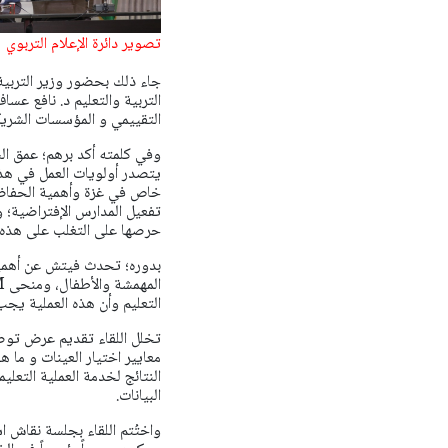
تصوير دائرة الإعلام التربوي
جاء ذلك بحضور وزير التربية
التربية والتعليم د. نافع عس
التقييمي و المؤسسات الشريكة
وفي كلمته أكد برهم؛ عمق الش
يتصدر أولويات العمل في هذه 
خاص في غزة وأهمية الحفاظ عل
تفعيل المدارس الإفتراضية؛ وع
حرصها على التغلب على هذه ا
بدوره؛ تحدث فيتش عن أهمية 
التعليم وأن هذه العملية يجب
تخلل اللقاء تقديم عرض توضي
معايير اختيار العينات و ما ه
النتائج لخدمة العملية التعلي
البيانات.
واختُتم اللقاء بجلسة نقاش ا