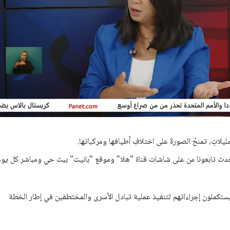
لاتٍ، تمنحُ الصورةَ على اختلافِ أطيافها ومركباتها.
حدث تابعونا من على شاشات قناة "هلا" وموقع "بانيت" ببث حي ومباشر كل يوم
يستكملون إجراءاتهم لتنفيذ عملية تبادل الأسرى والمختطفين في إطار الخطة