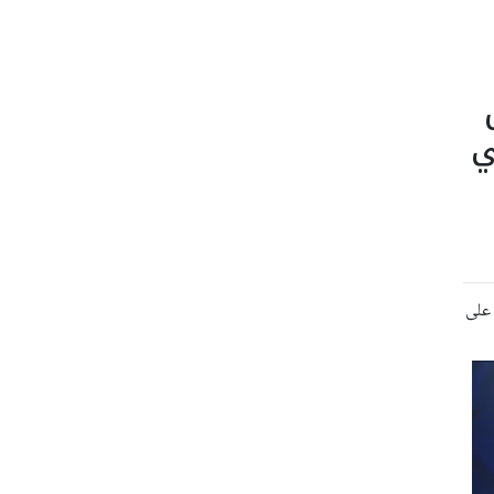
ي
 على