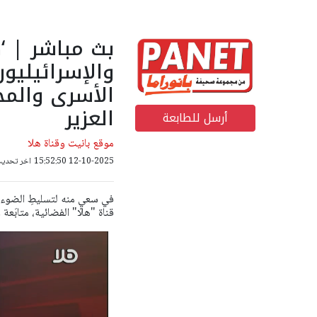
بث مباشر | ‘
والإسرائيليو
الأسرى والم
العزير
أرسل للطابعة
موقع بانيت وقناة هلا
12-10-2025 15:52:50
اخر تحديث: 12-10-2025 20
في سعيٍ منه لتسليطِ الضوء عل
قناة "هلا" الفضائية، متابَعة