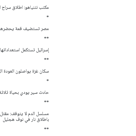
مكتب نتنياهو: اطلاق سراح ا
*
مصر تستضيف قمة يحضرها ترا
**
إسرائيل تستكمل استعداداتها
**
سكان غزة يواصلون العودة ال
*
حادث سير يودي بحياة ثلاثة 
**
مسلسل الدم لا يتوقف: مقتل 
باطلاق نار في نوف هجليل
**