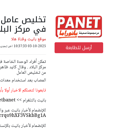
في مركز البلا
موقع بانيت وقناة هلا
أرسل للطابعة
03-10-2025 10:37:33
اخر تحديث: 03-10-2025 57
مركز البلاد . وقال كايد ظاهر
من تخليص العامل
المصاب بعد استخدام معدات خ
تابعونا لتصلكم الاخبار أولا بأ
بانيت بالتلغرام >>
etbanet
للإنضمام لأخبار بانيت عبر و
bArrqo9hXF3VSkbBg1A
للإنضمام لأخبار بانيت بالإنس