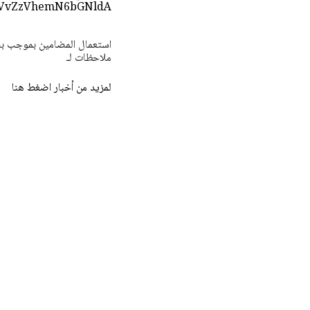
VvZzVhemN6bGNldA==
ملاحظات لـ
لمزيد من أخبار اضغط هنا