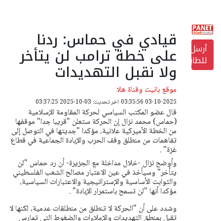
قيادي في حماس: ردنا
أرسل
على خطة ترامب لن يتأخر
للطابعة
ولا نقبل التهديدات
موقع بانيت وقناة هلا
03-10-2025 03:35:56
اخر تحديث: 03-10-2025 03:37:25
قال عضو المكتب السياسي لحركة المقاومة الإسلامية
(حماس) محمد نزال إن الحركة ستعلن "قريبا جدا" موقفها
من الخطة الأميركية علانية، مؤكدا "جديتها في التوصل إلى
تفاهمات من منطلق وقف الحرب والإبادة الجماعية في قطاع
غزة" .
وأوضح نزال -خلال مداخلة مع الجزيرة- أن رد حماس "لن
يتأخر" وسيأخذ في عين الاعتبار مصالح الشعب الفلسطيني
والثوابت الأساسية والإستراتيجية والاعتبارات السياسية،
مؤكدا أنها "لن تسمح باستمرار الإبادة" .
وشدد على أن "الحركة لا تنطلق من منطلقات عدمية، لكنها لا
تقبل بمنطق التهديدات والإملاءات والضغوط التي تمارس