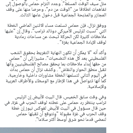
مثل سيف الوقت المسلط".
وجدد التزام حماس بالوصول إلى
تفاهمات انطلاقا من "الوقت من دم"، وحرصا منها على وقف
المجازر والمذبحة الجماعية قبل دخول عامها الثالث.
ووفق نزال، فإن حماس تسلمت مساء الاثنين الماضي الخطة
التي "نسبت للرئيس الأميركي دونالد ترامب"، وقال إن "عليها
ملاحظات كثيرة لكن الحركة تبحث عن مساحات رمادية
لوقف الإبادة الجماعية بغزة" .
وأكد أنه "لا يمكن أن تكون النهاية التفريط بحقوق الشعب
الفلسطيني بعد كل هذه التضحيات"، مشيرا إلى أن "حماس
من حقها إبداء ملاحظات بما يحقق مصالح الفلسطينيين وأنها
تقبل منطق الحوار والنقاش" .
وكشف نزال أن حماس بدأت
في اليوم الثاني لتسلمها الخطة مشاورات داخلية وخارجية،
كما أنها تتواصل في هذا الإطار مع الوسطاء والأطراف العربية
والإسلامية.
وفي وقت سابق الخميس، قال البيت الأبيض إن الرئيس
ترامب ينتظر رد حماس على خطته لوقف الحرب في غزة، في
حين قال مسؤول في البيت الأبيض لفوكس نيوز إن خطة
وقف الحرب في غزة مقبولة "ونتوقع أن تقبلها حماس
لنمضي قدما نحو شرق أوسط أكثر سلاما".