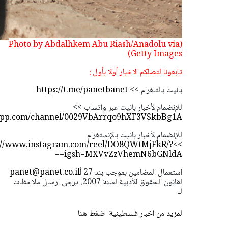
(Photo by Abdalhkem Abu Riash/Anadolu via
Getty Images)
تابعونا لتصلكم الاخبار أولا بأول :
بانيت بالتلغرام >>
https://t.me/panetbanet
للإنضمام لأخبار بانيت عبر واتساب >>
sapp.com/channel/0029VbArrqo9hXF3VSkbBg1A
للإنضمام لأخبار بانيت بالإنستغرام
://www.instagram.com/reel/DO8QWtMjFkR/?
>>
igsh=MXVvZzVhemN6bGNldA==
استعمال المضامين بموجب بند 27 أ
panet@panet.co.il
لقانون الحقوق الأدبية لسنة 2007، يرجى ارسال ملاحظات
لـ
لمزيد من اخبار فلسطينية اضغط هنا