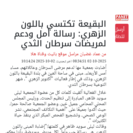
البقيعة تكتسي باللون
أرسل
الزهري: رسالة أمل ودعم
للطابعة
لمريضات سرطان الثدي
من عماد غضبان مراسل موقع بانيت وقناة هلا
02-10-2025 08:34:51
اخر تحديث: 02-10-2025 10:14:24
أضاءت جمعية مها لدعم مرضى السرطان وعائلاتهم، مساء
أمس الأربعاء، مبنى في ساحة العين في بلدة البقيعة باللون
الزهري، وذلك في إطار فعاليات "أكتوبر الزهري "، شهر
التوعية بسرطان الثدي.
خلال الفعالية ألقيت كلمات كل من عضوة الجمعية ليلى
سويد ظاهر، المبادِرة إلى تنظيم الحدث، ورئيس المجلس
المحلي المحامي جميل خير، وعضو الجمعية صالحة حمرا،
حيث أكدوا جميعًا على "أهمية التكاتف المجتمعي، نشر
الوعي الصحي، وتشجيع الفحص المبكر الذي ينقذ حياة
الكثيرات ".
وقالت ليلى سويد ظاهر في كلمتها:
"إضاءة المبنى باللون
الزهري هي رسالة حب وأمل لكل مريض ومريضة، بأننا معكم،