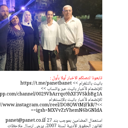
تابعونا لتصلكم الاخبار أولا بأول :
بانيت بالتلغرام >>
https://t.me/panetbanet
للإنضمام لأخبار بانيت عبر واتساب >>
sapp.com/channel/0029VbArrqo9hXF3VSkbBg1A
للإنضمام لأخبار بانيت بالإنستغرام
://www.instagram.com/reel/DO8QWtMjFkR/?
>>
igsh=MXVvZzVhemN6bGNldA==
استعمال المضامين بموجب بند 27 أ
panet@panet.co.il
لقانون الحقوق الأدبية لسنة 2007، يرجى ارسال ملاحظات