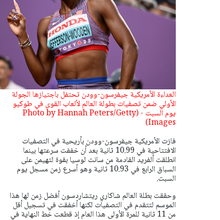
العداءة الأمريكية جيفرسون-وودن تحتفل باجتيازها الجولة
الأولي ضمن تصفيات بطولة العالم لألعاب القوى في طوكيو
يوم السبت - (Photo by Hannah Peters/Getty
Images)
فازت الأمريكية جيفرسون-وودن بأريحية في التصفيات
الافتتاحية في 10.99 ثانية بعد أن خففت سرعتها بينما
انطلقت ألفريد القادمة من سانت لوسيا بقوة لتهيمن على
السباق الرابع في 10.93 ثانية وهو أسرع زمن مسجل يوم
السبت.
وحققت بطلة العالم شاكاري ريتشاردسون أفضل زمن لها هذا
الموسم لتتقدم في التصفيات لكنها أخفقت في تسجيل أقل
من 11 ثانية للمرة الأولى هذا العام إذ قطعت خط النهاية في