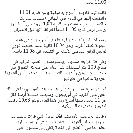
11.03 ثانية.
كانت تينا كلايتون أسرع جاميكية بزمن قدره 11.01
وانضمت إليها في الدور قبل النهائي زميلتاها شيريكا
جاكسون، التي حققت زمنا قدره 11.04، وشيلي-آن فريزر-
برايس بزمن قدره 11.09 لتبدأ آخر لقاءاتها قبل الاعتزال.
وسجلت البريطانية داريل نيتا ثاني أسرع زمن في هذه
الجولة خلف ألفريد وهو 10.94 ثانية بينما حطمت توري
لويس الرقم القياسي الأسترالي لتتقدم في 11.08 ثانية.
وفي ظل تراجع مستوى ريتشاردسون، انصب التركيز في
سباق 100 متر للسيدات هذا العام على معركة التفوق بين
جيفرسون-وودن وألفريد اللتين تسعيان لتحقيق أول ألقابهما
الفردية عالميا في طوكيو.
لم تتلق جيفرسون-وودن أي هزيمة هذا الموسم، بما في ذلك
الفوز على ألفريد في أوريجون، وسجلت سلسلة أزمنة تقل
عن 11 ثانية، بينها أسرع زمن هذا العام، وهو 10.65 دقيقة
لتفوز بالتصفيات الأمريكية.
وقالت الرياضية الأمريكية (24 عاما) التي فازت بالميدالية
البرونزية خلف ألفريد وريتشاردسون في أولمبياد باريس
العام الماضي "أتطلع إلى الغد لأرتقي إلى مستوى أعلى".