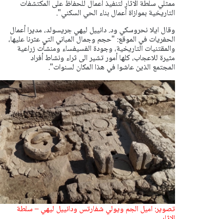
ممثلي سلطة الاثار لتنفيذ أعمال للحفاظ على المكتشفات
التاريخية بموازاة أعمال بناء الحي السكني".
وقال ايلا نحروسكي ود. دانييل ليهي جريسولد، مديرا أعمال
الحفريات في الموقع: "حجم وجمال المباني التي عثرنا عليها،
والمقتنيات التاريخية، وجودة الفسيفساء ومنشآت زراعية
مثيرة للاعجاب، كلها أمور تشير الى ثراء ونشاط أفراد
المجتمع الذين عاشوا في هذا المكان لسنوات".
تصوير: اميل الجم ويولي شفارتس ودانييل ليهي – سلطة
الاثار