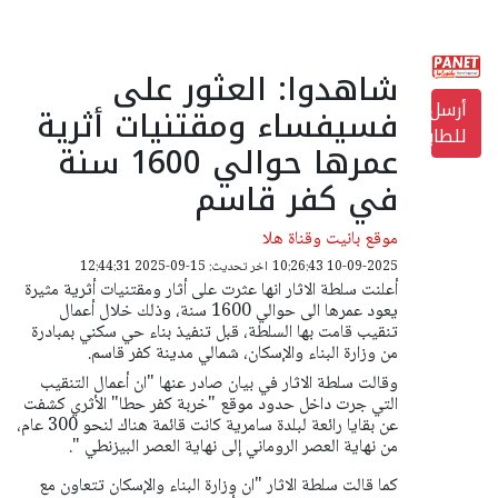
شاهدوا: العثور على
أرسل
فسيفساء ومقتنيات أثرية
للطابعة
عمرها حوالي 1600 سنة
في كفر قاسم
موقع بانيت وقناة هلا
10-09-2025 10:26:43
اخر تحديث: 15-09-2025 12:44:31
أعلنت سلطة الاثار انها عثرت على أثار ومقتنيات أثرية مثيرة
يعود عمرها الى حوالي 1600 سنة، وذلك خلال أعمال
تنقيب قامت بها السلطة، قبل تنفيذ بناء حي سكني بمبادرة
من وزارة البناء والإسكان، شمالي مدينة كفر قاسم.
وقالت سلطة الاثار في بيان صادر عنها "ان
أعمال التنقيب
التي جرت داخل حدود موقع "خربة كفر حطا" الأثري كشفت
عن بقايا رائعة لبلدة سامرية كانت قائمة هناك لنحو 300 عام،
من نهاية العصر الروماني إلى نهاية العصر البيزنطي ".
كما قالت سلطة الاثار "ان وزارة البناء والإسكان تتعاون مع