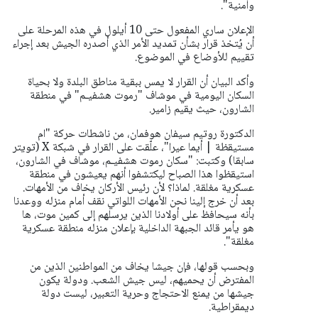
وأمنية".
الإعلان ساري المفعول حتى 10 أيلول في هذه المرحلة على
أن يُتخذ قرار بشأن تمديد الأمر الذي أصدره الجيش بعد إجراء
تقييم للأوضاع في الموضوع.
وأكد البيان أن القرار لا يمس ببقية مناطق البلدة ولا بحياة
السكان اليومية في موشاف "رموت هشفيـم" في منطقة
الشارون، حيث يقيم زامير.
الدكتورة روتيم سيفان هوفمان، من ناشطات حركة "ام
مستيقظة | أيما عيرا"، علّقت على القرار في شبكة X (تويتر
سابقا) وكتبت:
"سكان رموت هشفيـم، موشاف في الشارون،
استيقظوا هذا الصباح ليكتشفوا أنهم يعيشون في منطقة
عسكرية مغلقة. لماذا؟ لأن رئيس الأركان يخاف من الأمهات.
بعد أن خرج إلينا نحن الأمهات اللواتي نقف أمام منزله ووعدنا
بأنه سيحافظ على أولادنا الذين يرسلهم إلى كمين موت، ها
هو يأمر قائد الجبهة الداخلية بإعلان منزله منطقة عسكرية
مغلقة".
وبحسب قولها، فإن جيشا يخاف من المواطنين الذين من
المفترض أن يحميهم، ليس جيش الشعب. ودولة يكون
جيشها من يمنع الاحتجاج وحرية التعبير، ليست دولة
ديمقراطية.