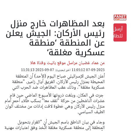
بعد المظاهرات خارج منزل
أرسل
رئيس الأركان: الجيش يعلن
للطابعة
عن المنطقة ‘منطقة
عسكرية مغلقة‘
من عماد غضبان مراسل موقع بانيت وقناة هلا
07-09-2025 11:05:12
اخر تحديث: 07-09-2025 11:31:13
أعلن الجيش الإسرائيلي صباح اليوم (الأحد) أن المنطقة
المحيطة بمنزل رئيس الأركان، الفريق أيال زامير، "منطقة
عسكرية مغلقة"، وذلك عقب المظاهرات ضد الحرب التي
جرت في المكان، وبلغت ذروتها الأسبوع الماضي حين قام
عشرات الناشطين من حركة "نقف معا" بسكب طلاء أحمر أمام
منزل رئيس الأركان وهي خطوة لاقت إدانات من مختلف ألوان
الطيف السياسي.
وجاء في بيان الناطق باسم الجيش أن "القرار بتحويل
المنطقة إلى منطقة عسكرية مغلقة اتُّخذ وفق اعتبارات مهنية