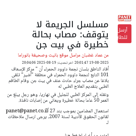
مسلسل الجريمة لا
أرسل
يتوقف: مصاب بحالة
للطابعة
خطيرة في بيت جن
من عماد غضبان مراسل موقع بانيت وصحيفة بانوراما
19-08-2025 20:01:47
اخر تحديث: 19-08-2025 20:04:06
أفاد الناطق بلسان نجمة داوود الحمراء أن " مركز الإسعاف
101 التابع لنجمة داوود الحمراء في منطقة "أشير" تلقى
بلاغا عن مصاب جراء حادث عنف في بيت جن. وقام الطاقم
الطبي بتقديم العلاج الطبي له
ونقله إلى المركز الطبي للجليل في نهاريا، وهو رجل يبلغ من
العمر 50 عاما بحالة خطيرة ويعاني من إصابات نافذة.
استعمال المضامين بموجب بند 27 أ
panet@panet.co.il
لقانون الحقوق الأدبية لسنة 2007، يرجى ارسال ملاحظات
لـ
لمزيد من أخبار اضغط هنا