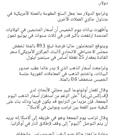
دولار.
وتراجع الدولار مما جعل السلع المقومة بالعملة الأمريكية في
متناول حائزي العملات الأخرى.
وأظهرت بيانات يوم الخميس أن أسعار المنتجين في الولايات
المتحدة ارتفعت بأكبر قدر في ثلاث سنوات في يوليو تموز.
ويتوقع المتعاملون حاليا فرصة تبلغ 89.1 بالمئة لخفض
مجلس الاحتياطي الاتحادي (البنك المركزي الأمريكي) سعر
الفائدة بمقدار 25 نقطة أساس في سبتمبر أيلول.
وتراجعت أسعار الذهب الذي لا يدر عائدا عقب صدور
البيانات، واختتم الذهب في المعاملات الفورية جلسة
الخميس منخفضا 0.6 بالمئة.
وقال لقمان أوتونوجا كبير محللي الأبحاث لدى
(إف.إكس.تي.إم) "على الرغم من استقرار أسعار الذهب اليوم
الجمعة، فإن مزيدا من التراجع قد يكون قريبا وذلك بناء على
كيفية سير القمة بين ترامب وبوتين في ألاسكا".
وقال ترامب يوم الجمعة وهو في طريقه إلى ألاسكا إنه يريد
أن يتم التوصل "اليوم" إلى وقف لإطلاق النار في أوكرانيا.
وعادة ما تعزز حالة عدم اليقين الجيوسياسي وانخفاض