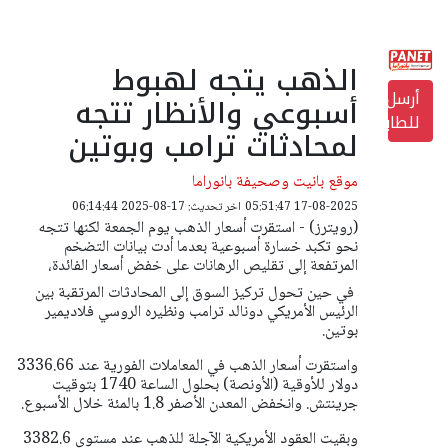
الذهب يتجه لهبوط
أرسل
أسبوعي والأنظار تتجه
للطابعة
لمحادثات ترامب وبوتين
موقع بانيت وصحيفة بانوراما
17-08-2025 05:51:47
اخر تحديث: 17-08-2025 06:14:44
(رويترز) - استقرت أسعار الذهب يوم الجمعة لكنها تتجه
نحو تكبد خسارة أسبوعية بعدما أدت بيانات التضخم
المرتفعة إلى تقليص الرهانات على خفض أسعار الفائدة،
في حين تحول تركيز السوق إلى المحادثات المرتقبة بين
الرئيس الأمريكي دونالد ترامب ونظيره الروسي فلاديمير
بوتين.
واستقرت أسعار الذهب في المعاملات الفورية عند 3336.66
دولار للأوقية (الأونصة) بحلول الساعة 1740 بتوقيت
جرينتش. وانخفض المعدن الأصفر 1.8 بالمئة خلال الأسبوع.
وبقيت العقود الأمريكية الآجلة للذهب عند مستوى 3382.6