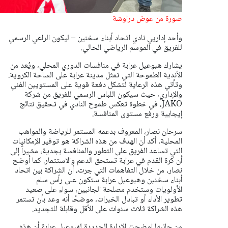
صورة من عوض دراوشة
وأحد إداريي نادي اتحاد أبناء سخنين – ليكون الراعي الرسمي
للفريق في الموسم الرياضي الحالي.
يشارك هبوعيل عرابة في منافسات الدوري المحلي، ويُعد من
الأندية الطموحة التي تمثل مدينة عرابة على الساحة الكروية.
وتأتي هذه الرعاية لتشكل دفعة قوية على المستويين الفني
والإداري، حيث سيكون اللباس الرسمي للفريق من شركة
JAKO، في خطوة تعكس طموح النادي في تحقيق نتائج
إيجابية ورفع مستوى المنافسة.
سرحان نصار، المعروف بدعمه المستمر للرياضة والمواهب
المحلية، أكد أن الهدف من هذه الشراكة هو توفير الإمكانيات
التي تساعد الفريق على التطور والمنافسة بجدية، مشيراً إلى
أن كرة القدم في عرابة تستحق الدعم والاستثمار. كما أوضح
نصار، من خلال التفاهمات التي جرت، أن الشراكة بين اتحاد
أبناء سخنين وهبوعيل عرابة ستكون على رأس سلم
الأولويات وستخدم مصلحة الجانبين، سواء على صعيد
تطوير الأداء أو تبادل الخبرات، موضحًا أنه وعد بأن تستمر
هذه الشراكة ثلاث سنوات على الأقل وقابلة للتجديد.
من جانبها اوضحت الادارة الجديدة لهبوعيل عرابة أن هذه