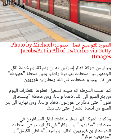
الصورة للتوضيح فقط - تصوير: (Photo by Michael
Jacobs/Art in All of Us/Corbis via Getty
Images)
وجاء من شركة قطار إسرائيل انه لن يتم تقديم خدمة نقل
الجمهور بين محطات بنيامينا ونتانيا وبين محطة "ههجناه"
في تل ابيب والمحطات في اللد ومطار بن غوريون.
كما أعلنت الشرطة انه سيتم تشغيل خطوط القطارات اليوم
من بئر السبع الى اللد، ذهابا وإيابا، ومن محطة "يتسحاق
نفون" حتى مطار بن غوريون، ذهابا وإيابا، ومن نهاريا الى بئر
السبع من اتجاه الشمال حتى بنيامينا.
وذكرت الشركة انها توفر حافلات لنقل المسافرين في
محطات: "سفيدور" و "مركاز" في تل ابيب وفي محطات
اللد، مطار بن غوريون، نتانيا، بنيامينا، "شاطئ الكرمل" و
"موديعين مركز".