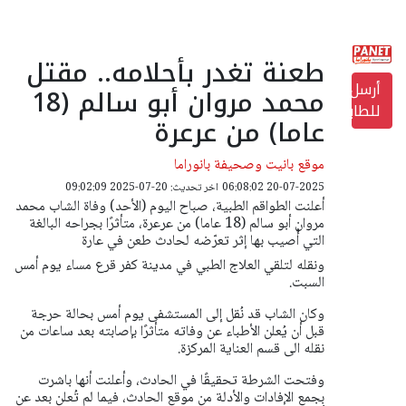
طعنة تغدر بأحلامه.. مقتل
أرسل
محمد مروان أبو سالم (18
للطابعة
عاما) من عرعرة
موقع بانيت وصحيفة بانوراما
20-07-2025 06:08:02
اخر تحديث: 20-07-2025 09:02:09
أعلنت الطواقم الطبية، صباح اليوم (الأحد) وفاة الشاب محمد
مروان أبو سالم (18 عاما) من عرعرة، متأثرًا بجراحه البالغة
التي أُصيب بها إثر تعرّضه لحادث طعن في عارة
ونقله لتلقي العلاج الطبي في مدينة كفر قرع مساء يوم أمس
السبت.
وكان الشاب قد نُقل إلى المستشفى يوم أمس بحالة حرجة
قبل أن يُعلن الأطباء عن وفاته متأثرًا بإصابته بعد ساعات من
نقله الى قسم العناية المركزة.
وفتحت الشرطة تحقيقًا في الحادث، وأعلنت أنها باشرت
بجمع الإفادات والأدلة من موقع الحادث، فيما لم تُعلن بعد عن