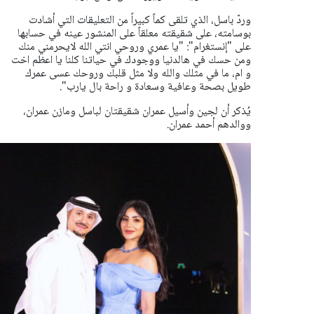
وردّ باسل، الذي تلقى كماً كبيراً من التعليقات التي أشادت
بوسامته، على شقيقته معلقاً على المنشور عينه في حسابها
على "إنستغرام": "يا عمري وروحي انتي الله لايحرمني منك
ومن حسك في هالدنيا ووجودك في حياتنا كلنا يا اعظم اخت
و ام، ما في مثلك والله ولا مثل قلبك وروحك عسى عمرك
طويل بصحة وعافية وسعادة و راحة بال يارب".
يُذكر أن لجين وأسيل عمران شقيقتان لباسل ومازن عمران،
ووالدهم أحمد عمران.