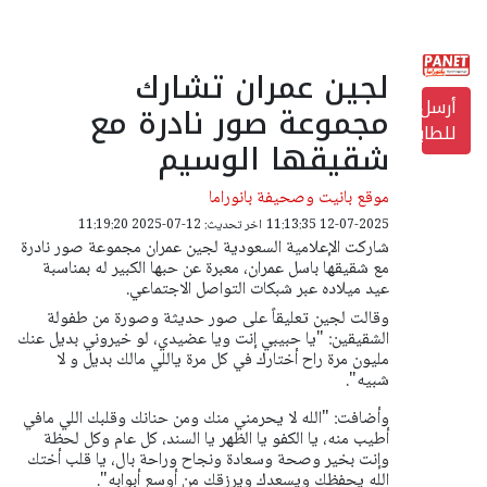
لجين عمران تشارك
أرسل
مجموعة صور نادرة مع
للطابعة
شقيقها الوسيم
موقع بانيت وصحيفة بانوراما
12-07-2025 11:13:35
اخر تحديث: 12-07-2025 11:19:20
شاركت الإعلامية السعودية لجين عمران مجموعة صور نادرة
مع شقيقها باسل عمران، معبرة عن حبها الكبير له بمناسبة
عيد ميلاده عبر شبكات التواصل الاجتماعي.
وقالت لجين تعليقاً على صور حديثة وصورة من طفولة
الشقيقين: "يا حبيبي إنت ويا عضيدي، لو خيروني بديل عنك
مليون مرة راح أختارك في كل مرة ياللي مالك بديل و لا
شبيه".
وأضافت: "الله لا يحرمني منك ومن حنانك وقلبك اللي مافي
أطيب منه، يا الكفو يا الظهر يا السند، كل عام وكل لحظة
وإنت بخير وصحة وسعادة ونجاح وراحة بال، يا قلب أختك
الله يحفظك ويسعدك ويرزقك من أوسع أبوابه".