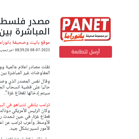
مصدر فلسطين
المباشرة بي
موقع بانيت وصحيفة بانوراما
أرسل للطابعة
08-07-2025 08:39:20
اخر تحديث: 08-07-2025 14
نقلت مصادر اعلام عالمية ووك
المفاوضات غير المباشرة بين
وقال نفس المصدر الذي وصفته
حاليا على قضية انسحاب الجي
سيتم إدخالها لقطاع غزة".
ترامب يلتقي نتنياهو في البي
وكان الرئيس الأمريكي دونال
قطاع غزة، في حين تحدث رئيس
الأوسط.
وأعرب ترامب عن اعتق
الأمور تسير بشكل جيد.