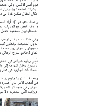
جاء ذلك خلال استضافته رئيس
يوم أمس الاثنين. وفي حديثه
الولايات المتحدة وإسرائيل ت
إمكان انتقال سكان غزة إلى د
وأضاف نتنياهو "إذا أراد الناس
وأردف "نعمل مع الولايات ال
الفلسطينيين مستقبلا أفضل. أ
وفي هذا الصدد، قال ترامب إ
الدول المحيطة، وتعاون كبير
مسؤولون إسرائيليون محادثات
اتفاق لإطلاق سراح الرهائن م
تأتي زيارة نتنياهو في أعقاب
الأسبوع. وقبل التوجه إلى وا
المحادثات الجارية في قطر ب
وهذه ثالث زيارة يقوم بها نت
في أعقاب الأمر الذي أصدره ت
إسرائيل في هجماتها الجوية.
الإيرانية التي استمرت 12 يوما.