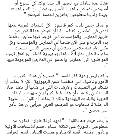
هناك عدة لقاءات مع الجبهة الداخلية وكنا كل أسبوع أو
أسبوعين نفحص جاهزية الأمور ، وبفضل من الله جاهزيتنا
جيدة ولدينا متطوعين جاهزين لخدمة المجتمع " .
وأضاف رئيس بلدية كفر قاسم : " كل البلديات العربية لديها
نقص في الملاجئ لكننا حاولنا أن نعوض هذا النقص عن
طريق المدارس والمؤسسات التي توجد فيها ملاجئ ، فمنذ
بدء الحرب وحتى الان فتحنا كل المدارس والمؤسسات وكل
مكان عام فيه ملاجئ تستطيع أن تحمي الناس أصبحت
مفتوحة على مدار 24 ساعة، بجهوزية كاملة . وبالفعل توجه
المواطنون الى المدارس واحتموا في الملاجئ الموجودة فيها
" .
وأكد رئيس بلدية كفر قاسم : " صحيح أن هناك الكثير من
الأمور والاشياء التي تنقصنا ضمن الجهوزية ، لكن لا يمكننا أن
نشكك في التعليمات والارشادات التي من شأنها أن تنقذ حياة
المواطنين . لا شك أن هناك فرقا كبيرا بين جهوزية البلدات
العربية والبلدات اليهودية ولكن لا يمكننا أن نقول أن الجبهة
الداخلية لا تتجاوب مع المجتمع العربي فبرأيي أن هذا الأمر
غير صحيح " .
وأردف هيثم طه بالقول : " لدينا فرقة طوارئ تتكون من
متطوعين ، تتوزع على ثلاثة أقسام ، قسم للاسعافات الأولية
والأمور الطبية ، قسم الإطفاء وعمليات الإنقاذ ، قسم الحراسة