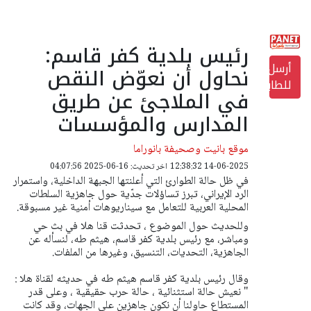
رئيس بلدية كفر قاسم:
أرسل
نحاول أن نعوّض النقص
للطابعة
في الملاجئ عن طريق
المدارس والمؤسسات
موقع بانيت وصحيفة بانوراما
14-06-2025 12:38:32
اخر تحديث: 16-06-2025 04:07:56
في ظل حالة الطوارئ التي أعلنتها الجبهة الداخلية، واستمرار
الرد الإيراني، تبرز تساؤلات جدّية حول جاهزية السلطات
المحلية العربية للتعامل مع سيناريوهات أمنية غير مسبوقة.
وللحديث حول الموضوع ، تحدثت قنا هلا في بث حي
ومباشر، مع رئيس بلدية كفر قاسم، هيثم طه، لنسأله عن
الجاهزية، التحديات، التنسيق، وغيرها من الملفات.
وقال رئيس بلدية كفر قاسم هيثم طه في حديثه لقناة هلا :
" نعيش حالة استثنائية ، حالة حرب حقيقية ، وعلى قدر
المستطاع حاولنا أن نكون جاهزين على الجهات، وقد كانت