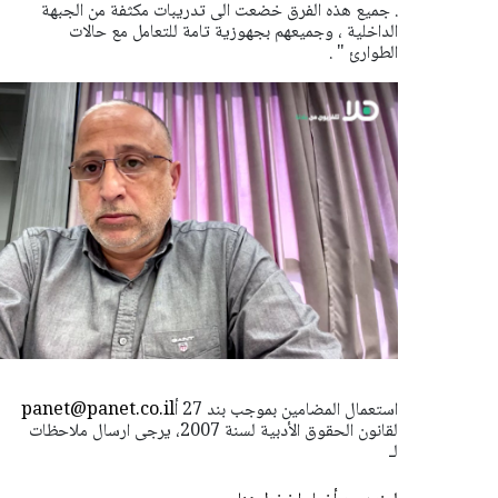
. جميع هذه الفرق خضعت الى تدريبات مكثفة من الجبهة
الداخلية ، وجميعهم بجهوزية تامة للتعامل مع حالات
الطوارئ " .
استعمال المضامين بموجب بند 27 أ
panet@panet.co.il
لقانون الحقوق الأدبية لسنة 2007، يرجى ارسال ملاحظات
لـ