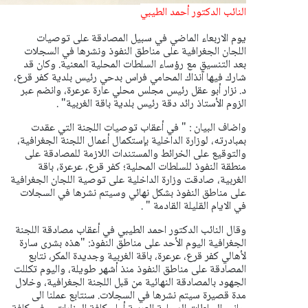
النائب الدكتور أحمد الطيبي
يوم الاربعاء الماضي في سبيل المصادقة على توصيات
اللجان الجغرافية على مناطق النفوذ ونشرها في السجلات
بعد التنسيق مع رؤساء السلطات المحلية المعنية.
وكان قد
شارك فيها آنذاك المحامي فراس بدحي رئيس بلدية كفر قرع،
د. نزار أبو عقل رئيس مجلس محلي عارة عرعرة، وانضم عبر
الزوم الأستاذ رائد دقة رئيس بلدية باقة الغربية" .
واضاف البيان : " في أعقاب توصيات اللجنة التي عقدت
بمبادرته، لوزارة الداخلية بإستكمال أعمال اللجنة الجغرافية،
والتوقيع على الخرائط والمستندات اللازمة للمصادقة على
منطقة النفوذ للسلطات المحلية؛ كفر قرع، عرعرة، باقة
الغربية، صادقت وزارة الداخلية على توصية اللجان الجغرافية
على مناطق النفوذ بشكل نهائي وسيتم نشرها في السجلات
في الايام القليلة القادمة " .
وقال النائب الدكتور احمد الطيبي في أعقاب مصادقة اللجنة
الجغرافية اليوم الأحد على مناطق النفوذ: "هذه بشرى سارة
لأهالي كفر قرع، عرعرة، باقة الغربية وجديدة المكر، نتابع
المصادقة على مناطق النفوذ منذ أشهر طويلة، واليوم تكللت
الجهود بالمصادقة النهائية من قبل اللجنة الجغرافية، وخلال
مدة قصيرة سيتم نشرها في السجلات. سنتابع عملنا الى